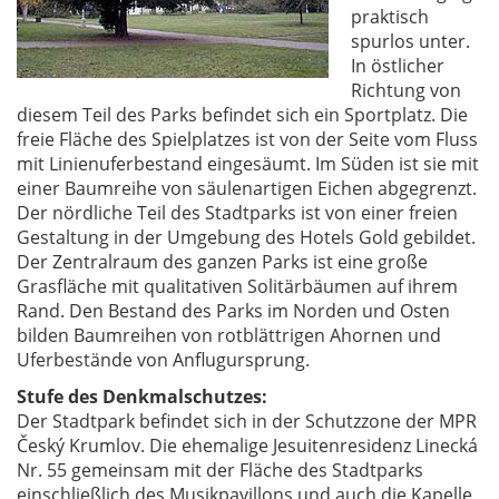
praktisch
spurlos unter.
In östlicher
Richtung von
diesem Teil des Parks befindet sich ein Sportplatz. Die
freie Fläche des Spielplatzes ist von der Seite vom Fluss
mit Linienuferbestand eingesäumt. Im Süden ist sie mit
einer Baumreihe von säulenartigen Eichen abgegrenzt.
Der nördliche Teil des Stadtparks ist von einer freien
Gestaltung in der Umgebung des Hotels Gold gebildet.
Der Zentralraum des ganzen Parks ist eine große
Grasfläche mit qualitativen Solitärbäumen auf ihrem
Rand. Den Bestand des Parks im Norden und Osten
bilden Baumreihen von rotblättrigen Ahornen und
Uferbestände von Anflugursprung.
Stufe des Denkmalschutzes:
Der Stadtpark befindet sich in der Schutzzone der MPR
Český Krumlov. Die ehemalige Jesuitenresidenz Linecká
Nr. 55 gemeinsam mit der Fläche des Stadtparks
einschließlich des Musikpavillons und auch die Kapelle