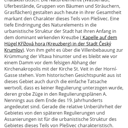
Uferbestände, Gruppen von Bäumen und Sträuchern,
Grasflächen) gestalten auch heute in ihrer Gesamtheit
markant den Charakter dieses Teils von Plešivec. Eine
tiefe Eindringung des Naturelements in die
urbanistische Struktur der Stadt hat ihren Anfang in
dem dominant wirkenden Kreuzbe (
Kapelle auf dem
Hügel Křížová hora (Kreuzberg) in der Stadt Český
Krumlov
). Von ihm geht es über die Villenbebauung zur
Krümmung der Vltava hinunter und es bleibt wie vor
einem Damm vor dem felsigen Abhang der
Kirchenakropolis mit der Kirche St. Veit in der Horní-
Gasse stehen. Vom historischen Gesichtspunkt aus ist
dieses Gebiet auch durch die einfache Tatsache
wertvoll, dass es keiner Regulierung unterzogen wurde,
deren grobe Züge in den Regulierungsplänen A.
Nennings aus dem Ende des 19. Jahrhunderts
angedeutet sind. Gerade die relative Unberührheit der
Gebietes von den späteren Regulierungen und
Assanierungen ist für die urbanistische Struktur des
Gebietes dieses Teils von Plešivec charakteristisch.