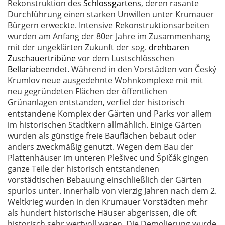
Rekonstruktion des
Schlossgartens
, deren rasante
Durchführung einen starken Unwillen unter Krumauer
Bürgern erweckte. Intensive Rekonstruktionsarbeiten
wurden am Anfang der 80er Jahre im Zusammenhang
mit der ungeklärten Zukunft der sog.
drehbaren
Zuschauertribüne
vor dem Lustschlösschen
Bellaria
beendet. Während in den Vorstädten von Český
Krumlov neue ausgedehnte Wohnkomplexe mit mit
neu gegründeten Flächen der öffentlichen
Grünanlagen entstanden, verfiel der historisch
entstandene Komplex der Gärten und Parks vor allem
im historischen Stadtkern allmählich. Einige Gärten
wurden als günstige freie Bauflächen bebaut oder
anders zweckmäßig genutzt. Wegen dem Bau der
Plattenhäuser im unteren Plešivec und Špičák gingen
ganze Teile der historisch entstandenen
vorstädtischen Bebauung einschließlich der Gärten
spurlos unter. Innerhalb von vierzig Jahren nach dem 2.
Weltkrieg wurden in den Krumauer Vorstädten mehr
als hundert historische Häuser abgerissen, die oft
historisch sehr wertvoll waren. Die Demolierung wurde