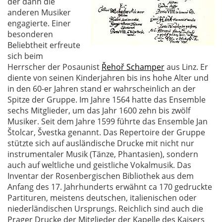
der dann die
anderen Musiker
engagierte. Einer
besonderen
Beliebtheit erfreute
sich beim
Herrscher der Posaunist
Řehoř Schamper
aus Linz. Er
diente von seinen Kinderjahren bis ins hohe Alter und
in den 60-er Jahren stand er wahrscheinlich an der
Spitze der Gruppe. Im Jahre 1564 hatte das Ensemble
sechs Mitglieder, um das Jahr 1600 zehn bis zwölf
Musiker. Seit dem Jahre 1599 führte das Ensemble Jan
Štolcar, Švestka genannt. Das Repertoire der Gruppe
stützte sich auf ausländische Drucke mit nicht nur
instrumentaler Musik (Tänze, Phantasien), sondern
auch auf weltliche und geistliche Vokalmusik. Das
Inventar der Rosenbergischen Bibliothek aus dem
Anfang des 17. Jahrhunderts erwähnt ca 170 gedruckte
Partituren, meistens deutschen, italienischen oder
niederländischen Ursprungs. Reichlich sind auch die
Prager Drucke der Mitglieder der Kapelle des Kaisers