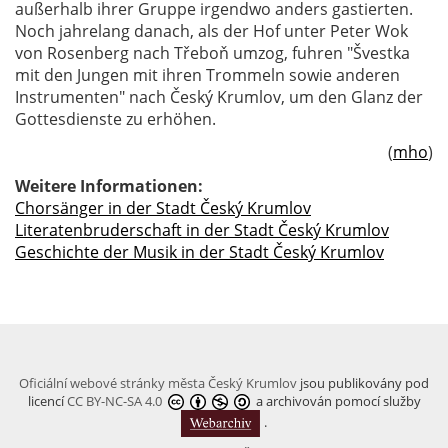
außerhalb ihrer Gruppe irgendwo anders gastierten.
Noch jahrelang danach, als der Hof unter Peter Wok
von Rosenberg nach Třeboň umzog, fuhren "Švestka
mit den Jungen mit ihren Trommeln sowie anderen
Instrumenten" nach Český Krumlov, um den Glanz der
Gottesdienste zu erhöhen.
(
mho
)
Weitere Informationen:
Chorsänger in der Stadt Český Krumlov
Literatenbruderschaft in der Stadt Český Krumlov
Geschichte der Musik in der Stadt Český Krumlov
Oficiální webové stránky města Český Krumlov
jsou publikovány pod
licencí
CC BY-NC-SA 4.0
a archivován pomocí služby
.