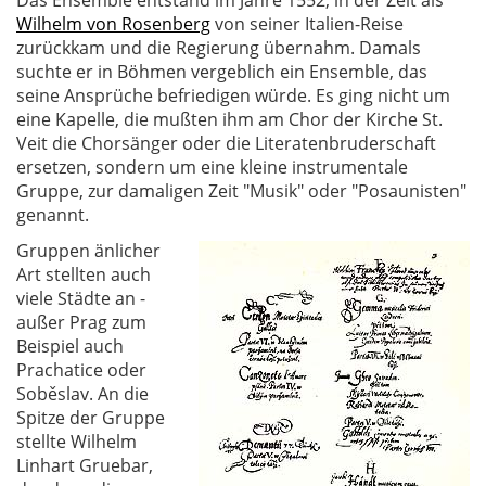
Das Ensemble entstand im Jahre 1552, in der Zeit als
Wilhelm von Rosenberg
von seiner Italien-Reise
zurückkam und die Regierung übernahm. Damals
suchte er in Böhmen vergeblich ein Ensemble, das
seine Ansprüche befriedigen würde. Es ging nicht um
eine Kapelle, die mußten ihm am Chor der Kirche St.
Veit die Chorsänger oder die Literatenbruderschaft
ersetzen, sondern um eine kleine instrumentale
Gruppe, zur damaligen Zeit "Musik" oder "Posaunisten"
genannt.
Gruppen änlicher
Art stellten auch
viele Städte an -
außer Prag zum
Beispiel auch
Prachatice oder
Soběslav. An die
Spitze der Gruppe
stellte Wilhelm
Linhart Gruebar,