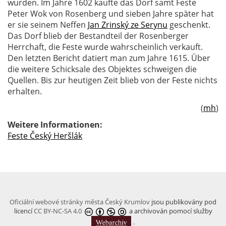
wurden. Im Jahre 1602 kaufte das Dorf samt Feste
Peter Wok von Rosenberg und sieben Jahre später hat
er sie seinem Neffen
Jan Zrinský ze Serynu
geschenkt.
Das Dorf blieb der Bestandteil der Rosenberger
Herrchaft, die Feste wurde wahrscheinlich verkauft.
Den letzten Bericht datiert man zum Jahre 1615. Über
die weitere Schicksale des Objektes schweigen die
Quellen. Bis zur heutigen Zeit blieb von der Feste nichts
erhalten.
(
mh
)
Weitere Informationen:
Feste Český Heršlák
Oficiální webové stránky města Český Krumlov
jsou publikovány pod
licencí
CC BY-NC-SA 4.0
a archivován pomocí služby
.