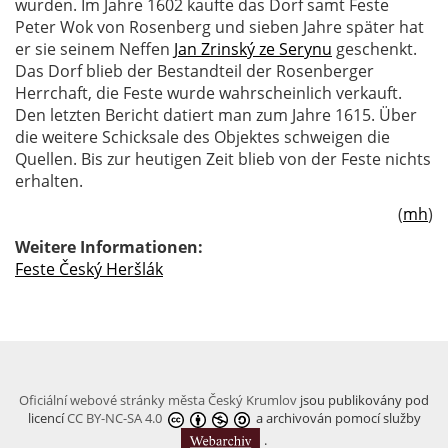
wurden. Im Jahre 1602 kaufte das Dorf samt Feste
Peter Wok von Rosenberg und sieben Jahre später hat
er sie seinem Neffen
Jan Zrinský ze Serynu
geschenkt.
Das Dorf blieb der Bestandteil der Rosenberger
Herrchaft, die Feste wurde wahrscheinlich verkauft.
Den letzten Bericht datiert man zum Jahre 1615. Über
die weitere Schicksale des Objektes schweigen die
Quellen. Bis zur heutigen Zeit blieb von der Feste nichts
erhalten.
(
mh
)
Weitere Informationen:
Feste Český Heršlák
Oficiální webové stránky města Český Krumlov
jsou publikovány pod
licencí
CC BY-NC-SA 4.0
a archivován pomocí služby
.