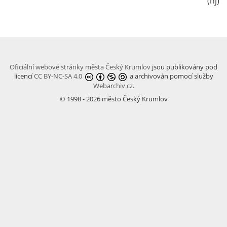
(hj)
Oficiální webové stránky města Český Krumlov
jsou publikovány pod
licencí
CC BY-NC-SA 4.0
a archivován pomocí služby
Webarchiv.cz
.
© 1998 - 2026 město Český Krumlov