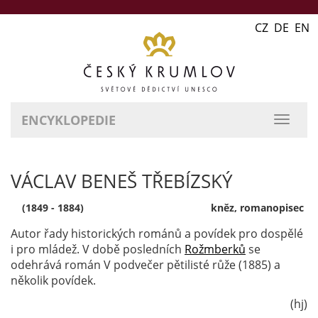
CZ DE EN
ENCYKLOPEDIE
přepn
naviga
VÁCLAV BENEŠ TŘEBÍZSKÝ
(1849 - 1884)
kněz, romanopisec
Autor řady historických románů a povídek pro dospělé
i pro mládež. V době posledních
Rožmberků
se
odehrává román V podvečer pětilisté růže (1885) a
několik povídek.
(hj)