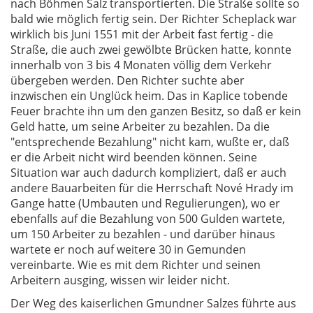
nach Böhmen Salz transportierten. Die Straße sollte so
bald wie möglich fertig sein. Der Richter Scheplack war
wirklich bis Juni 1551 mit der Arbeit fast fertig - die
Straße, die auch zwei gewölbte Brücken hatte, konnte
innerhalb von 3 bis 4 Monaten völlig dem Verkehr
übergeben werden. Den Richter suchte aber
inzwischen ein Unglück heim. Das in Kaplice tobende
Feuer brachte ihn um den ganzen Besitz, so daß er kein
Geld hatte, um seine Arbeiter zu bezahlen. Da die
"entsprechende Bezahlung" nicht kam, wußte er, daß
er die Arbeit nicht wird beenden können. Seine
Situation war auch dadurch kompliziert, daß er auch
andere Bauarbeiten für die Herrschaft Nové Hrady im
Gange hatte (Umbauten und Regulierungen), wo er
ebenfalls auf die Bezahlung von 500 Gulden wartete,
um 150 Arbeiter zu bezahlen - und darüber hinaus
wartete er noch auf weitere 30 in Gemunden
vereinbarte. Wie es mit dem Richter und seinen
Arbeitern ausging, wissen wir leider nicht.
Der Weg des kaiserlichen Gmundner Salzes führte aus