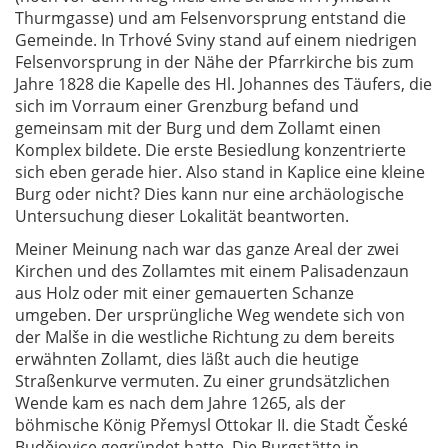
Thurmgasse) und am Felsenvorsprung entstand die
Gemeinde. In Trhové Sviny stand auf einem niedrigen
Felsenvorsprung in der Nähe der Pfarrkirche bis zum
Jahre 1828 die Kapelle des Hl. Johannes des Täufers, die
sich im Vorraum einer Grenzburg befand und
gemeinsam mit der Burg und dem Zollamt einen
Komplex bildete. Die erste Besiedlung konzentrierte
sich eben gerade hier. Also stand in Kaplice eine kleine
Burg oder nicht? Dies kann nur eine archäologische
Untersuchung dieser Lokalität beantworten.
Meiner Meinung nach war das ganze Areal der zwei
Kirchen und des Zollamtes mit einem Palisadenzaun
aus Holz oder mit einer gemauerten Schanze
umgeben. Der ursprüngliche Weg wendete sich von
der Malše in die westliche Richtung zu dem bereits
erwähnten Zollamt, dies läßt auch die heutige
Straßenkurve vermuten. Zu einer grundsätzlichen
Wende kam es nach dem Jahre 1265, als der
böhmische König Přemysl Ottokar II. die Stadt České
Budějovice gegründet hatte. Die Burgstätte in