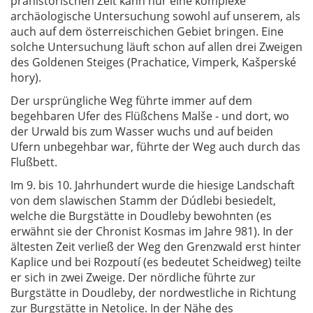
prähistorischen Zeit kann nur eine komplexe
archäologische Untersuchung sowohl auf unserem, als
auch auf dem österreischichen Gebiet bringen. Eine
solche Untersuchung läuft schon auf allen drei Zweigen
des Goldenen Steiges (Prachatice, Vimperk, Kašperské
hory).
Der ursprüngliche Weg führte immer auf dem
begehbaren Ufer des Flüßchens Malše - und dort, wo
der Urwald bis zum Wasser wuchs und auf beiden
Ufern unbegehbar war, führte der Weg auch durch das
Flußbett.
Im 9. bis 10. Jahrhundert wurde die hiesige Landschaft
von dem slawischen Stamm der Dúdlebi besiedelt,
welche die Burgstätte in Doudleby bewohnten (es
erwähnt sie der Chronist Kosmas im Jahre 981). In der
ältesten Zeit verließ der Weg den Grenzwald erst hinter
Kaplice und bei Rozpoutí (es bedeutet Scheidweg) teilte
er sich in zwei Zweige. Der nördliche führte zur
Burgstätte in Doudleby, der nordwestliche in Richtung
zur Burgstätte in Netolice. In der Nähe des