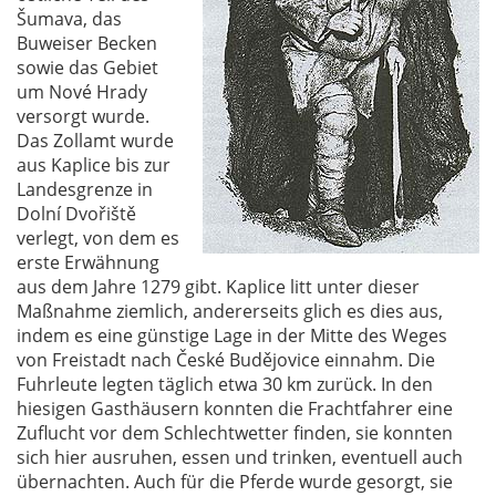
Šumava, das
Buweiser Becken
sowie das Gebiet
um Nové Hrady
versorgt wurde.
Das Zollamt wurde
aus Kaplice bis zur
Landesgrenze in
Dolní Dvořiště
verlegt, von dem es
erste Erwähnung
aus dem Jahre 1279 gibt. Kaplice litt unter dieser
Maßnahme ziemlich, andererseits glich es dies aus,
indem es eine günstige Lage in der Mitte des Weges
von Freistadt nach České Budějovice einnahm. Die
Fuhrleute legten täglich etwa 30 km zurück. In den
hiesigen Gasthäusern konnten die Frachtfahrer eine
Zuflucht vor dem Schlechtwetter finden, sie konnten
sich hier ausruhen, essen und trinken, eventuell auch
übernachten. Auch für die Pferde wurde gesorgt, sie