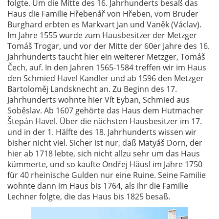
folgte. Um die Mitte des 16. Jahrhunderts besaß das
Haus die Familie Hřebenář von Hřeben, vom Bruder
Burghard erbten es Markvart Jan und Vaněk (Václav).
Im Jahre 1555 wurde zum Hausbesitzer der Metzger
Tomáš Trogar, und vor der Mitte der 60er Jahre des 16.
Jahrhunderts taucht hier ein weiterer Metzger, Tomáš
Čech, auf. In den Jahren 1565-1584 treffen wir im Haus
den Schmied Havel Kandler und ab 1596 den Metzger
Bartoloměj Landsknecht an. Zu Beginn des 17.
Jahrhunderts wohnte hier Vít Eyban, Schmied aus
Soběslav. Ab 1607 gehörte das Haus dem Hutmacher
Štepán Havel. Über die nächsten Hausbesitzer im 17.
und in der 1. Hälfte des 18. Jahrhunderts wissen wir
bisher nicht viel. Sicher ist nur, daß Matyáš Dorn, der
hier ab 1718 lebte, sich nicht allzu sehr um das Haus
kümmerte, und so kaufte Ondřej Häusl im Jahre 1750
für 40 rheinische Gulden nur eine Ruine. Seine Familie
wohnte dann im Haus bis 1764, als ihr die Familie
Lechner folgte, die das Haus bis 1825 besaß.