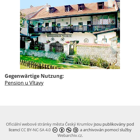
Gegenwärtige Nutzung:
Pension u Vltavy
Oficiální webové stránky města Český Krumlov
jsou publikovány pod
licencí
CC BY-NC-SA 4.0
a archivován pomocí služby
Webarchiv.cz
.