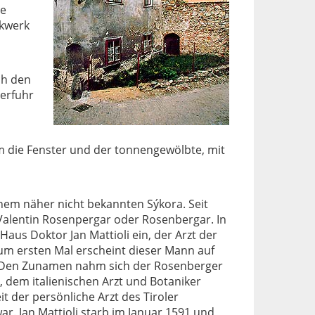
ne
ckwerk
ch den
erfuhr
 die Fenster und der tonnengewölbte, mit
nem näher nicht bekannten Sýkora. Seit
r Valentin Rosenpergar oder Rosenbergar. In
Haus Doktor Jan Mattioli ein, der Arzt der
um ersten Mal erscheint dieser Mann auf
 Den Zunamen nahm sich der Rosenberger
 dem italienischen Arzt und Botaniker
t der persönliche Arzt des Tiroler
ar. Jan Mattioli starb im Januar 1591 und