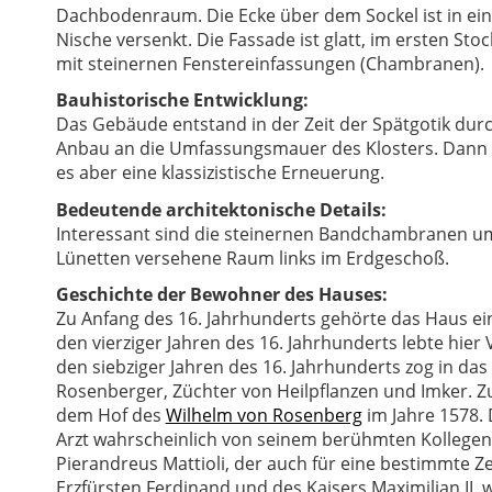
Dachbodenraum. Die Ecke über dem Sockel ist in ei
Nische versenkt. Die Fassade ist glatt, im ersten Sto
mit steinernen Fenstereinfassungen (Chambranen).
Bauhistorische Entwicklung:
Das Gebäude entstand in der Zeit der Spätgotik dur
Anbau an die Umfassungsmauer des Klosters. Dann 
es aber eine klassizistische Erneuerung.
Bedeutende architektonische Details:
Interessant sind die steinernen Bandchambranen um
Lünetten versehene Raum links im Erdgeschoß.
Geschichte der Bewohner des Hauses:
Zu Anfang des 16. Jahrhunderts gehörte das Haus ei
den vierziger Jahren des 16. Jahrhunderts lebte hie
den siebziger Jahren des 16. Jahrhunderts zog in das 
Rosenberger, Züchter von Heilpflanzen und Imker. Z
dem Hof des
Wilhelm von Rosenberg
im Jahre 1578.
Arzt wahrscheinlich von seinem berühmten Kollegen,
Pierandreus Mattioli, der auch für eine bestimmte Zei
Erzfürsten Ferdinand und des Kaisers Maximilian II. w