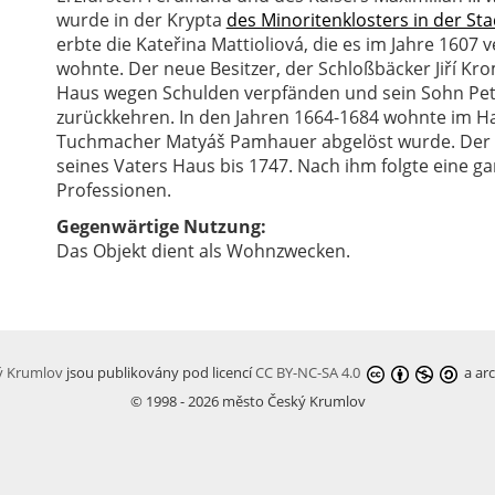
wurde in der Krypta
des Minoritenklosters in der St
erbte die Kateřina Mattioliová, die es im Jahre 1607
wohnte. Der neue Besitzer, der Schloßbäcker Jiří 
Haus wegen Schulden verpfänden und sein Sohn Petr
zurückkehren. In den Jahren 1664-1684 wohnte im Hau
Tuchmacher Matyáš Pamhauer abgelöst wurde. Der 
seines Vaters Haus bis 1747. Nach ihm folgte eine g
Professionen.
Gegenwärtige Nutzung:
Das Objekt dient als Wohnzwecken.
ký Krumlov
jsou publikovány pod licencí
CC BY-NC-SA 4.0
a arc
© 1998 - 2026 město Český Krumlov