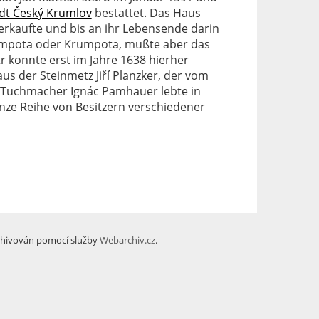
adt Český Krumlov
bestattet. Das Haus
 verkaufte und bis an ihr Lebensende darin
Krompota oder Krumpota, mußte aber das
 konnte erst im Jahre 1638 hierher
s der Steinmetz Jiří Planzker, der vom
Tuchmacher Ignác Pamhauer lebte in
anze Reihe von Besitzern verschiedener
hivován pomocí služby
Webarchiv.cz
.