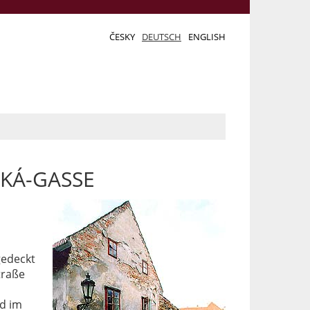
ČESKY
DEUTSCH
ENGLISH
CKÁ-GASSE
gedeckt
traße
nd im