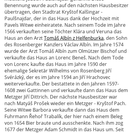
Benennung wurde auch auf den nächsten Hausbesitzer
übertragen, den Stadtrat Kryštof Kalšingar -
Paulšnajdar, der in das Haus dank der Hochzeit mit
Pavels Witwe einheiratete. Nach seinem Tode im Jahre
1566 verkauften seine Töchter Klára und Veruna das
Haus an den Arzt
Tomáš Albín z Helfenburka
, den Sohn
des Rosenberger Kanzlers Václav Albín. Im Jahre 1574
wurde der Arzt Tomáš Albín zum Olmützer Bischof und
verkaufte das Haus an Lorenc Beneš. Nach dem Tode
von Lorenc kaufte das Haus im Jahre 1590 der
ehemalige Sekretär Wilhelms von Rosenberg Jiří
Svérázký, der es im Jahre 1594 an Jiří Hrachovec
weiterverkaufte. Der bestattete in den Jahren 1597-
1608 zwei Gattinnen und verkaufte dann das Haus dem
Metzger Jiří Dittrich. Der nächste Hausbesitzer war
nach Matyáš Prošek wieder ein Metzger - Kryštof Pach.
Seine Witwe Barbora verkaufte dann das Haus dem
Fuhrmann Řehoř Trabalík, der hier nach einem Beleg
von 1654 Bier braute und ausschenkte. Nach ihm zog
1677 der Metzger Adam Schmidt in das Haus um. Seit