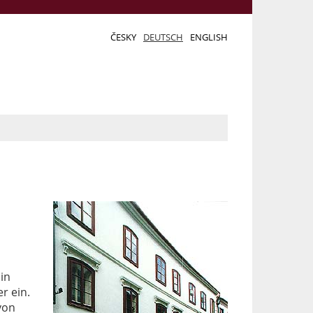
ČESKY
DEUTSCH
ENGLISH
in
r ein.
von