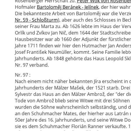
Rosenberger Herrschaft zu.
Peter Wok von Rosenbe
Hofmaler
Bartoloměj Beránek - Jelínek
, der hier wah
Die bekannteste Arbeit von Bartoloměj war die Ver
Nr. 59 - Schloßturm
), aber auch des Schlosses in Bec
seiner Frau Marta zu. Ab 1626 lebte im Haus der Ver
Orlík und Zvíkov Jan Nič, dem 1644 der Stadtschreibe
Hausbesitzer war ab 1660 der Adjunkt der fürstlich
Jahre 1711 finden wir hier den Hutmacher Jan Ande
Josef František Neumüller, kommt. Seine Familie lebt
Jahrhunderts. Ab 1848 gehörte das Haus Leopold Skl
Nr. 97 verband.
Nr. 97 :
Nach einem nicht näher bekannten Jíra erscheint in 
Jahrhunderts der Mälzer Mašek, der 1521 starb. Drei
Sylvestr das Haus an den Mälzer Ambrož, der "der d
Tode von Ambrož blieb seine Witwe mit drei Söhnen f
wurden die Söhne wahrscheinlich selbständig, und 
an den Schuhmacher Mates, der hierher aus Latrán
50er Jahre des 16. Jahrhunderts, und seine Witwe Dor
sie es dem Schuhmacher Florián Ranner verkaufte. 15