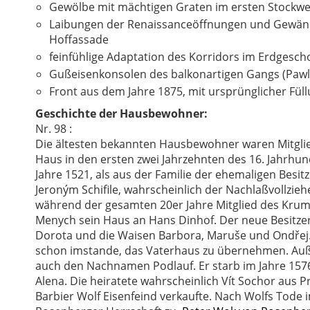
Gewölbe mit mächtigen Graten im ersten Stockwe
Laibungen der Renaissanceöffnungen und Gewände
Hoffassade
feinfühlige Adaptation des Korridors im Erdgesch
Gußeisenkonsolen des balkonartigen Gangs (Pawla
Front aus dem Jahre 1875, mit ursprünglicher Fül
Geschichte der Hausbewohner:
Nr. 98 :
Die ältesten bekannten Hausbewohner waren Mitglie
Haus in den ersten zwei Jahrzehnten des 16. Jahrhun
Jahre 1521, als aus der Familie der ehemaligen Bes
Jeroným Schifile, wahrscheinlich der Nachlaßvollzie
während der gesamten 20er Jahre Mitglied des Kruml
Menych sein Haus an Hans Dinhof. Der neue Besitzer
Dorota und die Waisen Barbora, Maruše und Ondřej. I
schon imstande, das Vaterhaus zu übernehmen. Au
auch den Nachnamen Podlauf. Er starb im Jahre 157
Alena. Die heiratete wahrscheinlich Vít Sochor aus 
Barbier Wolf Eisenfeind verkaufte. Nach Wolfs Tode i