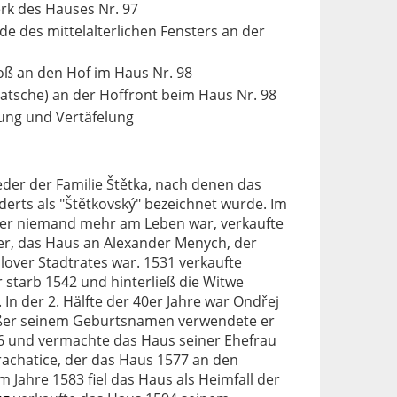
rk des Hauses Nr. 97
 des mittelalterlichen Fensters an der
oß an den Hof im Haus Nr. 98
tsche) an der Hoffront beim Haus Nr. 98
lung und Vertäfelung
der der Familie Štětka, nach denen das
derts als "Štětkovský" bezeichnet wurde. Im
itzer niemand mehr am Leben war, verkaufte
her, das Haus an Alexander Menych, der
over Stadtrates war. 1531 verkaufte
 starb 1542 und hinterließ die Witwe
n der 2. Hälfte der 40er Jahre war Ondřej
ßer seinem Geburtsnamen verwendete er
6 und vermachte das Haus seiner Ehefrau
Prachatice, der das Haus 1577 an den
m Jahre 1583 fiel das Haus als Heimfall der