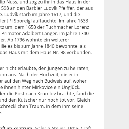
ilip Nuss, und zog zu ihr in das Haus in der
1598 an den Barbier Ludvík Pfeiffer, der aus
 Ludvík starb im Jahre 1617, und die
er Jiří Sporeigl auftauchte. Im Jahre 1633
ütz um, dem 1650 der Tuchmacher Lorenz
Primator Adalbert Langer. Im Jahre 1740
fer. Ab 1796 wohnte ein weiterer
lie es bis zum Jahre 1840 bewohnte, als
 das Haus mit dem Haus Nr. 98 verbunden.
r nicht erlaubte, den Jungen zu heiraten,
ann aus. Nach der Hochzeit, die er in
ar auf den Weg nach Budweis auf, woher
 ihnen hinter Mirkovice ein Unglück.
er die Post nach Krumlov brachte, fand die
nd den Kutscher nur noch tot vor. Gleich
 schrecklichen Traum, in dem ihm seine
.
nft im Zentrum
, Galerie Atelier, Urt & Craft