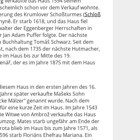
rg
verkaufte das Haus 1594 seinem
rscheinlich schon vor dem Verkauf wohnte.
zierung des Krumlover Schoßturmes (
Schloß
hyně. Er starb 1618, und das Haus fiel
walter der Eggenberger Herrschaften in
r Jan Adam Puffer folgte. Der nächste
en Buchhaltung Tomáš Schwarz. Seit dem
rst, nach dem 1735 der nächste Hutmacher,
e im Haus bis zur Mitte des 19.
enář, der es im Jahre 1875 mit dem Haus
diesem Haus in den ersten Jahren des 16.
 Jahre später verkaufte Mašeks Sohn
icke Mälzer" genannt wurde. Nach dem
ür eine kurze Zeit im Haus. Im Jahre 1543
die Witwe von Ambrož verkaufte das Haus
 umzog. Mates starb ungefähr am Ende der
ota blieb im Haus bis zum Jahre 1571, als
96 starb Floriáns Ehefrau Mariana. Ein