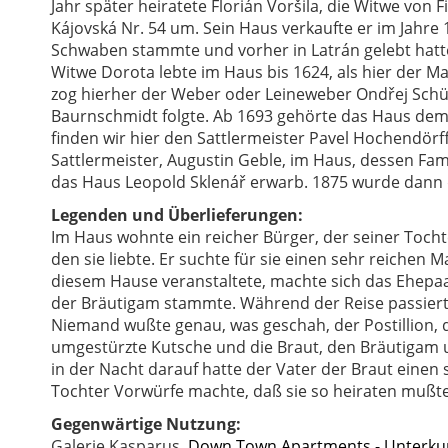
Jahr später heiratete Florián Voršila, die Witwe von F
Kájovská Nr. 54 um. Sein Haus verkaufte er im Jahre 
Schwaben stammte und vorher in Latrán gelebt hatte.
Witwe Dorota lebte im Haus bis 1624, als hier der Mal
zog hierher der Weber oder Leineweber Ondřej Sch
Baurnschmidt folgte. Ab 1693 gehörte das Haus dem 
finden wir hier den Sattlermeister Pavel Hochendörf
Sattlermeister, Augustin Geble, im Haus, dessen Fami
das Haus Leopold Sklenář erwarb. 1875 wurde dann
Legenden und Überlieferungen:
Im Haus wohnte ein reicher Bürger, der seiner Tochte
den sie liebte. Er suchte für sie einen sehr reichen M
diesem Hause veranstaltete, machte sich das Ehepa
der Bräutigam stammte. Während der Reise passierte
Niemand wußte genau, was geschah, der Postillion, d
umgestürzte Kutsche und die Braut, den Bräutigam u
in der Nacht darauf hatte der Vater der Braut einen
Tochter Vorwürfe machte, daß sie so heiraten mußte
Gegenwärtige Nutzung:
Galerie Kasparus,
Down Town Apartments - Unterku