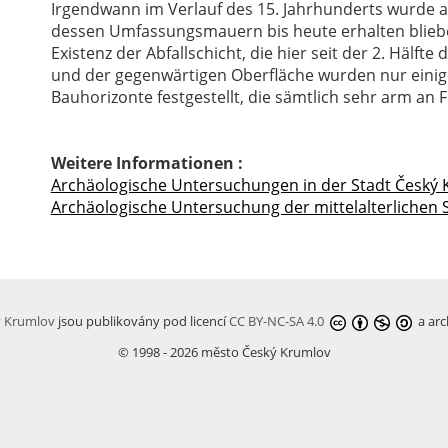
Irgendwann im Verlauf des 15. Jahrhunderts wurde an
dessen Umfassungsmauern bis heute erhalten bliebe
Existenz der Abfallschicht, die hier seit der 2. Hälft
und der gegenwärtigen Oberfläche wurden nur eini
Bauhorizonte festgestellt, die sämtlich sehr arm an
Weitere Informationen :
Archäologische Untersuchungen in der Stadt Český
Archäologische Untersuchung der mittelalterlichen 
ý Krumlov
jsou publikovány pod licencí
CC BY-NC-SA 4.0
a arc
© 1998 - 2026 město Český Krumlov