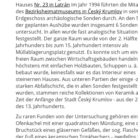
Hauses
Nr. 23 in Latrán
im Jahr 1994 führten die Mita
des
Bezirksheimatmuseums in Český Krumlov
in sei
Erdgeschoss archäologische Sonden durch. An den S
der geplanten Aushübe wurden insgesamt 6 Sonden
untersucht. In allen wurde fast analogische Situation
festgestellt. Der ganze Raum wurde von der 2. Hälfte
Jahrhunders bis zum 15. Jahrhundert intensiv als
Müllablagerungsplatz genutzt. Es konnte sich um ei
freien Raum zwischen Wirtschaftsgebäuden handeln
höchstens mit einfachen Holzbauten, Schuppen u. ä.
bebaut wurde, keinesfalls war es das Interieur eines
steinernen Hauses. Aus unteren Partien der einige -
starken Abfallschicht, die in allen Sonden festgestellt
wurden, stammen reiche Kollektionen von Keramik 
Zeit der Anfänge der Stadt Český Krumlov - aus der 2.
des 13. Jahrhunderts.
Zu raren Funden von der Untersuchung gehören eine
Ofenkachel mit einer quadratischen Mündung, eine d
Bruchstück eines gläsernen Gefäßes, der sog. Flasch
der Fuß eines keramischen Trinkbechers - zweifello