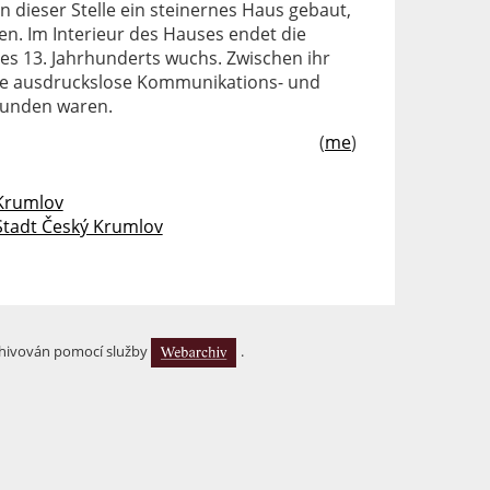
 dieser Stelle ein steinernes Haus gebaut,
n. Im Interieur des Hauses endet die
e des 13. Jahrhunderts wuchs. Zwischen ihr
ge ausdruckslose Kommunikations- und
 Funden waren.
(
me
)
 Krumlov
Stadt Český Krumlov
hivován pomocí služby
.