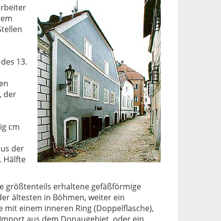
rbeiter
nem
tellen
 des 13.
nen
, der
zig cm
aus der
 Hälfte
 größtenteils erhaltene gefäßförmige
er ältesten in Böhmen, weiter ein
e mit einem inneren Ring (Doppelflasche),
s Import aus dem Donaugebiet, oder ein