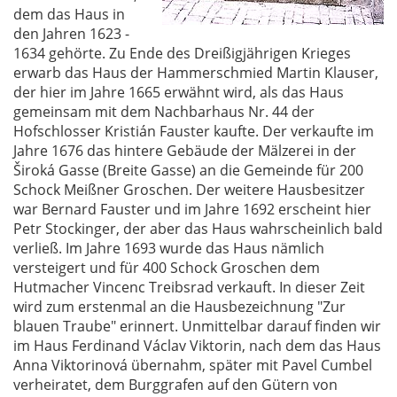
dem das Haus in
den Jahren 1623 -
1634 gehörte. Zu Ende des Dreißigjährigen Krieges
erwarb das Haus der Hammerschmied Martin Klauser,
der hier im Jahre 1665 erwähnt wird, als das Haus
gemeinsam mit dem Nachbarhaus Nr. 44 der
Hofschlosser Kristián Fauster kaufte. Der verkaufte im
Jahre 1676 das hintere Gebäude der Mälzerei in der
Široká Gasse (Breite Gasse) an die Gemeinde für 200
Schock Meißner Groschen. Der weitere Hausbesitzer
war Bernard Fauster und im Jahre 1692 erscheint hier
Petr Stockinger, der aber das Haus wahrscheinlich bald
verließ. Im Jahre 1693 wurde das Haus nämlich
versteigert und für 400 Schock Groschen dem
Hutmacher Vincenc Treibsrad verkauft. In dieser Zeit
wird zum erstenmal an die Hausbezeichnung "Zur
blauen Traube" erinnert. Unmittelbar darauf finden wir
im Haus Ferdinand Václav Viktorin, nach dem das Haus
Anna Viktorinová übernahm, später mit Pavel Cumbel
verheiratet, dem Burggrafen auf den Gütern von