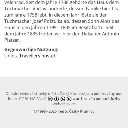
Velehrad. Seit dem Jahre 1708 gehörte das Haus dem
Tuchmacher Václav Janckerle, dessen Familie hier bis
zum Jahre 1758 lebt. In diesem Jahr löste sie der
Tuchmacher Josef Poštulka ab, dessen Sohn Alois das
Haus in den Jahren 1799 - 1835 im Besitz hatte. Seit
dem Jahre 1835 treffen wir hier den Fleischer Antonín
Platzer.
Gegenwärtige Nutzung:
Unios,
Travellers hostel
Oficiální webové stránky města Český Krumlov
jsou publikovány pod
licencí
CC BY-NC-SA 4.0
a archivován pomocí služby
Webarchiv.cz
.
© 1998 - 2026 město Český Krumlov