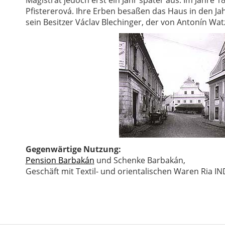
Magistrat jedoch erst ein Jahr später aus. Im Jahre
Pfistererová. Ihre Erben besaßen das Haus in den Ja
sein Besitzer Václav Blechinger, der von Antonín Wat
Gegenwärtige Nutzung:
Pension Barbakán
und Schenke Barbakán,
Geschäft mit Textil- und orientalischen Waren Ria I