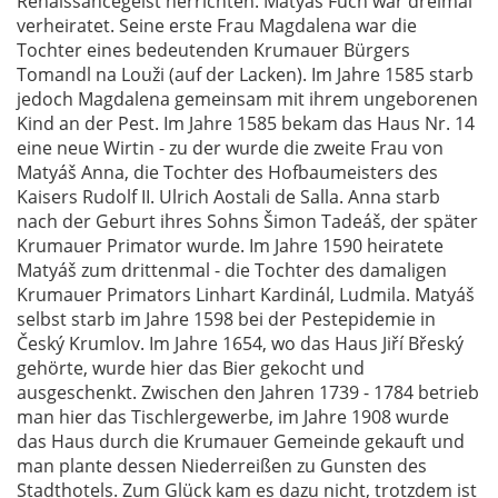
Renaissancegeist herrichten. Matyáš Fuch war dreimal
verheiratet. Seine erste Frau Magdalena war die
Tochter eines bedeutenden Krumauer Bürgers
Tomandl na Louži (auf der Lacken). Im Jahre 1585 starb
jedoch Magdalena gemeinsam mit ihrem ungeborenen
Kind an der Pest. Im Jahre 1585 bekam das Haus Nr. 14
eine neue Wirtin - zu der wurde die zweite Frau von
Matyáš Anna, die Tochter des Hofbaumeisters des
Kaisers Rudolf II. Ulrich Aostali de Salla. Anna starb
nach der Geburt ihres Sohns Šimon Tadeáš, der später
Krumauer Primator wurde. Im Jahre 1590 heiratete
Matyáš zum drittenmal - die Tochter des damaligen
Krumauer Primators Linhart Kardinál, Ludmila. Matyáš
selbst starb im Jahre 1598 bei der Pestepidemie in
Český Krumlov. Im Jahre 1654, wo das Haus Jiří Břeský
gehörte, wurde hier das Bier gekocht und
ausgeschenkt. Zwischen den Jahren 1739 - 1784 betrieb
man hier das Tischlergewerbe, im Jahre 1908 wurde
das Haus durch die Krumauer Gemeinde gekauft und
man plante dessen Niederreißen zu Gunsten des
Stadthotels. Zum Glück kam es dazu nicht, trotzdem ist