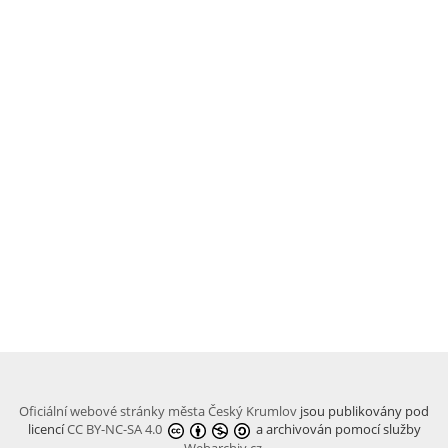
Oficiální webové stránky města Český Krumlov
jsou publikovány pod
licencí
CC BY-NC-SA 4.0
a archivován pomocí služby
Webarchiv.cz
.