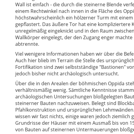
Wall ist einfach - die durch die steinerne Blende ver
einem Rechtwinkel nach innen in die Fläche des Opp
höchstwahrscheinlich ein hölzerner Turm mit einem T
gepflastert. Das äußere Tor hat eine kompliziertere
unregelmäßig eingeknickt und in den Raum zwischen
Wallkörper eingelegt, der den Zugang enger machte 
abtrennte.
Viel wenigere Informationen haben wir über die Bef
Auch hier blieb im Terrain die Stelle des ursprünglic
Fortifikation sind zwei selbstständige "Bastionen" vo
jedoch bisher nicht archäologisch untersucht.
Über die in den Arealen der böhmischen Oppida steh
verhältnismäßig wenig. Sämtliche Kenntnisse stam
archäologischen Untersuchungen bloßgelegten Bauten
steinerner Bauten nachzuweisen. Belegt sind Blockb
Pfahlkonstruktion und ursprünglichen Lehmwänden. Ü
wissen wir fast nichts, einige waren jedoch ziemli
Grundrisse der Häuser mit einem Ausmaß bis von 1
von Bauten auf steinernen Untermauerungen bloßgele