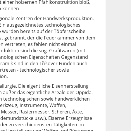
t einer hölzernen Pfahlkonstruktion bloß,
n können.
regionale Zentren der Handwerksproduktion.
 Ein ausgezeichnetes technologisches
e wurden bereits auf der Töpferscheibe
Rost gebrannt, der die Feuerkammer von dem
n vertreten, es fehlen nicht einmal
oduktion sind die sog. Grafitwaren (mit
echnologischen Eigenschaften Gegenstand
ramik sind in den Třísover Funden auch
treten - technologischer sowie
ion.
llurgie. Die eigentliche Eisenherstellung
ch außer das eigentliche Areale der Oppida.
en technologischen sowie handwerklichen
erkzeug, Instrumente, Waffen,
 Messer, Rasiermesser, Scheren, Äxte,
rdemundstücke usw.). Eiserne Erzeugnisse
der zu verschiedensten Tätigkeiten im
 der Herstellung von Waffen und Rüstungen