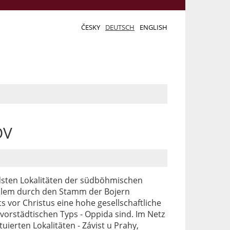
ČESKY
DEUTSCH
ENGLISH
OV
dsten Lokalitäten der südböhmischen
allem durch den Stamm der Bojern
s vor Christus eine hohe gesellschaftliche
vorstädtischen Typs - Oppida sind. Im Netz
tuierten Lokalitäten - Závist u Prahy,