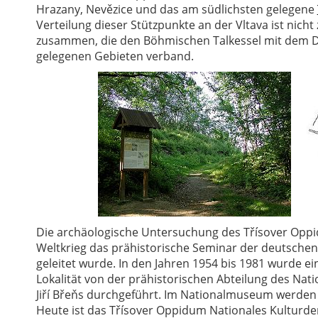
Hrazany, Nevězice und das am südlichsten gelegene
Verteilung dieser Stützpunkte an der Vltava ist nich
zusammen, die den Böhmischen Talkessel mit dem D
gelegenen Gebieten verband.
Die archäologische Untersuchung des Třísover Oppid
Weltkrieg das prähistorische Seminar der deutschen U
geleitet wurde. In den Jahren 1954 bis 1981 wurde 
Lokalität von der prähistorischen Abteilung des Nat
Jiří Břeňs durchgeführt. Im Nationalmuseum werden
Heute ist das Třísover Oppidum Nationales Kulturde