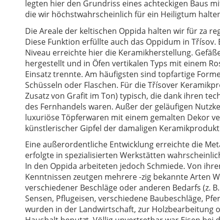
legten hier den Grundriss eines achteckigen Baus mi
die wir höchstwahrscheinlich für ein Heiligtum halte
Die Areale der keltischen Oppida halten wir für za 
Diese Funktion erfüllte auch das Oppidum in Třísov.
Niveau erreichte hier die Keramikherstellung. Gefäß
hergestellt und in Öfen vertikalen Typs mit einem 
Einsatz trennte. Am häufigsten sind topfartige Forme
Schüsseln oder Flaschen. Für die Třísover Keramikpr
Zusatz von Grafit im Ton) typisch, die dank ihren t
des Fernhandels waren. Außer der geläufigen Nutzke
luxuriöse Töpferwaren mit einem gemalten Dekor ver
künstlerischer Gipfel der damaligen Keramikprodukt
Eine außerordentliche Entwicklung erreichte die Meta
erfolgte in spezialisierten Werkstätten wahrscheinli
In den Oppida arbeiteten jedoch Schmiede. Von ihr
Kenntnissen zeutgen mehrere -zig bekannte Arten W
verschiedener Beschläge oder anderen Bedarfs (z. B.
Sensen, Pflugeisen, verschiedene Baubeschläge, Pfe
wurden in der Landwirtschaft, zur Holzbearbeitung o
Haushalt benutzt. Völlig unvertretbar war Eisen bei