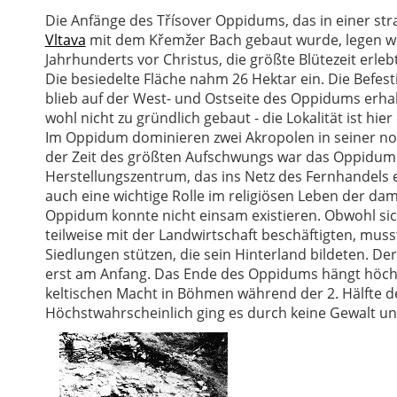
Die Anfänge des Třísover Oppidums, das in einer s
Vltava
mit dem Křemžer Bach gebaut wurde, legen wir 
Jahrhunderts vor Christus, die größte Blütezeit erleb
Die besiedelte Fläche nahm 26 Hektar ein. Die Befest
blieb auf der West- und Ostseite des Oppidums erhal
wohl nicht zu gründlich gebaut - die Lokalität ist hie
Im Oppidum dominieren zwei Akropolen in seiner no
der Zeit des größten Aufschwungs war das Oppidum e
Herstellungszentrum, das ins Netz des Fernhandels 
auch eine wichtige Rolle im religiösen Leben der dama
Oppidum konnte nicht einsam existieren. Obwohl si
teilweise mit der Landwirtschaft beschäftigten, musst
Siedlungen stützen, die sein Hinterland bildeten. D
erst am Anfang. Das Ende des Oppidums hängt höchs
keltischen Macht in Böhmen während der 2. Hälfte de
Höchstwahrscheinlich ging es durch keine Gewalt un