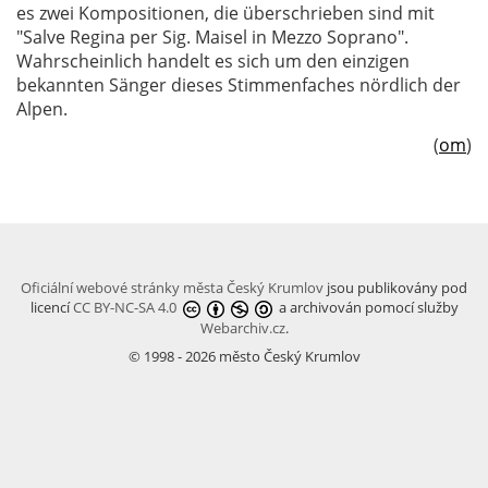
es zwei Kompositionen, die überschrieben sind mit
"Salve Regina per Sig. Maisel in Mezzo Soprano".
Wahrscheinlich handelt es sich um den einzigen
bekannten Sänger dieses Stimmenfaches nördlich der
Alpen.
(
om
)
Oficiální webové stránky města Český Krumlov
jsou publikovány pod
licencí
CC BY-NC-SA 4.0
a archivován pomocí služby
Webarchiv.cz
.
© 1998 - 2026 město Český Krumlov