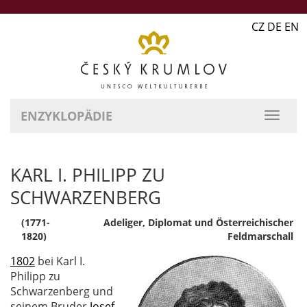
CZ DE EN
ENZYKLOPÄDIE
KARL I. PHILIPP ZU
SCHWARZENBERG
(1771-
Adeliger, Diplomat und Österreichischer
1820)
Feldmarschall
1802
bei Karl I.
Philipp zu
Schwarzenberg und
seinem Bruder
Josef