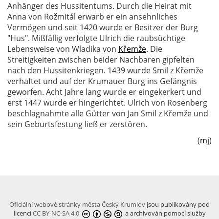
Anhänger des Hussitentums. Durch die Heirat mit
Anna von Rožmitál erwarb er ein ansehnliches
Vermögen und seit 1420 wurde er Besitzer der Burg
"Hus". Mißfällig verfolgte Ulrich die raubsüchtige
Lebensweise von Wladika von
Křemže
. Die
Streitigkeiten zwischen beider Nachbaren gipfelten
nach den Hussitenkriegen. 1439 wurde Smil z Křemže
verhaftet und auf der Krumauer Burg ins Gefängnis
geworfen. Acht Jahre lang wurde er eingekerkert und
erst 1447 wurde er hingerichtet. Ulrich von Rosenberg
beschlagnahmte alle Gütter von Jan Smil z Křemže und
sein Geburtsfestung ließ er zerstören.
(
mj
)
Oficiální webové stránky města Český Krumlov
jsou publikovány pod
licencí
CC BY-NC-SA 4.0
a archivován pomocí služby