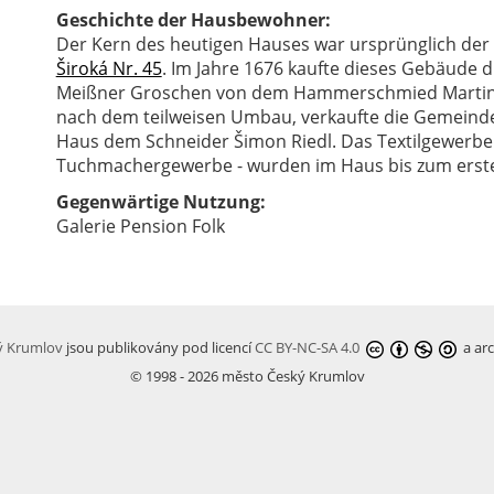
Geschichte der Hausbewohner:
Der Kern des heutigen Hauses war ursprünglich de
Široká Nr. 45
. Im Jahre 1676 kaufte dieses Gebäude
Meißner Groschen von dem Hammerschmied Martin Kla
nach dem teilweisen Umbau, verkaufte die Gemeinde 
Haus dem Schneider Šimon Riedl. Das Textilgewerbe 
Tuchmachergewerbe - wurden im Haus bis zum ersten 
Gegenwärtige Nutzung:
Galerie Pension Folk
ký Krumlov
jsou publikovány pod licencí
CC BY-NC-SA 4.0
a arc
© 1998 - 2026 město Český Krumlov