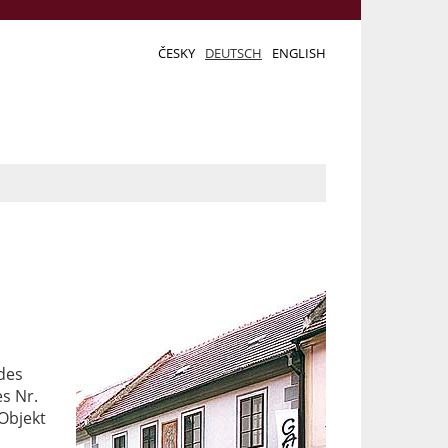
ČESKY
DEUTSCH
ENGLISH
des
s Nr.
 Objekt