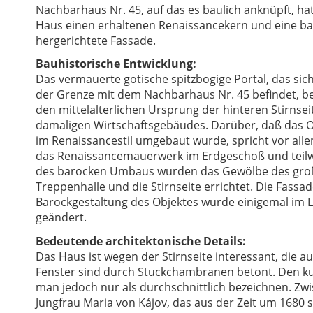
Nachbarhaus Nr. 45, auf das es baulich anknüpft, ha
Haus einen erhaltenen Renaissancekern und eine b
hergerichtete Fassade.
Bauhistorische Entwicklung:
Das vermauerte gotische spitzbogige Portal, das sich
der Grenze mit dem Nachbarhaus Nr. 45 befindet, be
den mittelalterlichen Ursprung der hinteren Stirnsei
damaligen Wirtschaftsgebäudes. Darüber, daß das O
im Renaissancestil umgebaut wurde, spricht vor alle
das Renaissancemauerwerk im Erdgeschoß und teilw
des barocken Umbaus wurden das Gewölbe des gro
Treppenhalle und die Stirnseite errichtet. Die Fassa
Barockgestaltung des Objektes wurde einigemal im L
geändert.
Bedeutende architektonische Details:
Das Haus ist wegen der Stirnseite interessant, die a
Fenster sind durch Stuckchambranen betont. Den k
man jedoch nur als durchschnittlich bezeichnen. Zwi
Jungfrau Maria von Kájov, das aus der Zeit um 1680