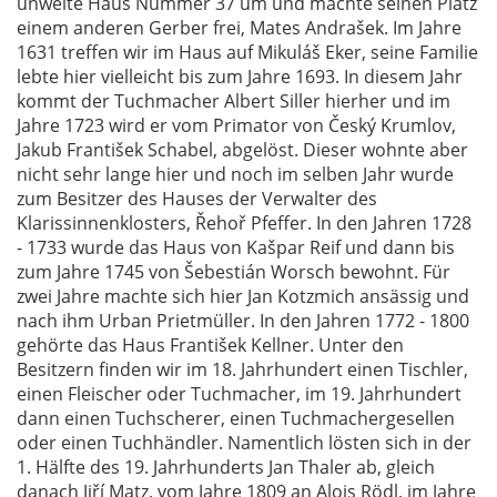
unweite Haus Nummer 37 um und machte seinen Platz
einem anderen Gerber frei, Mates Andrašek. Im Jahre
1631 treffen wir im Haus auf Mikuláš Eker, seine Familie
lebte hier vielleicht bis zum Jahre 1693. In diesem Jahr
kommt der Tuchmacher Albert Siller hierher und im
Jahre 1723 wird er vom Primator von Český Krumlov,
Jakub František Schabel, abgelöst. Dieser wohnte aber
nicht sehr lange hier und noch im selben Jahr wurde
zum Besitzer des Hauses der Verwalter des
Klarissinnenklosters, Řehoř Pfeffer. In den Jahren 1728
- 1733 wurde das Haus von Kašpar Reif und dann bis
zum Jahre 1745 von Šebestián Worsch bewohnt. Für
zwei Jahre machte sich hier Jan Kotzmich ansässig und
nach ihm Urban Prietmüller. In den Jahren 1772 - 1800
gehörte das Haus František Kellner. Unter den
Besitzern finden wir im 18. Jahrhundert einen Tischler,
einen Fleischer oder Tuchmacher, im 19. Jahrhundert
dann einen Tuchscherer, einen Tuchmachergesellen
oder einen Tuchhändler. Namentlich lösten sich in der
1. Hälfte des 19. Jahrhunderts Jan Thaler ab, gleich
danach Jiří Matz, vom Jahre 1809 an Alois Rödl, im Jahre