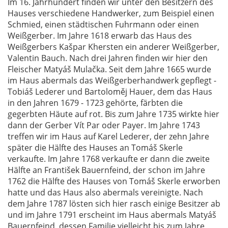
Im 16. Jahrhundert finden wir unter den Besitzern des
Hauses verschiedene Handwerker, zum Beispiel einen
Schmied, einen städtischen Fuhrmann oder einen
Weißgerber. Im Jahre 1618 erwarb das Haus des
Weißgerbers Kašpar Khersten ein anderer Weißgerber,
Valentin Bauch. Nach drei Jahren finden wir hier den
Fleischer Matyáš Mulačka. Seit dem Jahre 1665 wurde
im Haus abermals das Weißgerberhandwerk gepflegt -
Tobiáš Lederer und Bartoloměj Hauer, dem das Haus
in den Jahren 1679 - 1723 gehörte, färbten die
gegerbten Häute auf rot. Bis zum Jahre 1735 wirkte hier
dann der Gerber Vít Par oder Payer. Im Jahre 1743
treffen wir im Haus auf Karel Lederer, der zehn Jahre
später die Hälfte des Hauses an Tomáš Skerle
verkaufte. Im Jahre 1768 verkaufte er dann die zweite
Hälfte an František Bauernfeind, der schon im Jahre
1762 die Hälfte des Hauses von Tomáš Skerle erworben
hatte und das Haus also abermals vereinigte. Nach
dem Jahre 1787 lösten sich hier rasch einige Besitzer ab
und im Jahre 1791 erscheint im Haus abermals Matyáš
Bauernfeind, dessen Familie vielleicht bis zum Jahre