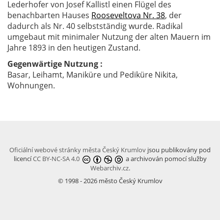
Lederhofer von Josef Kallistl einen Flügel des
benachbarten Hauses
Rooseveltova Nr. 38
, der
dadurch als Nr. 40 selbstständig wurde. Radikal
umgebaut mit minimaler Nutzung der alten Mauern im
Jahre 1893 in den heutigen Zustand.
Gegenwärtige Nutzung :
Basar, Leihamt, Maniküre und Pediküre Nikita,
Wohnungen.
Oficiální webové stránky města Český Krumlov
jsou publikovány pod
licencí
CC BY-NC-SA 4.0
a archivován pomocí služby
Webarchiv.cz
.
© 1998 - 2026 město Český Krumlov