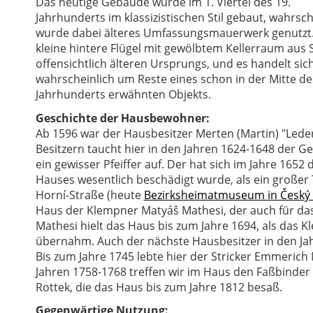
Das heutige Gebäude wurde im 1. Viertel des 19.
Jahrhunderts im klassizistischen Stil gebaut, wahrsch
wurde dabei älteres Umfassungsmauerwerk genutzt
kleine hintere Flügel mit gewölbtem Kellerraum aus S
offensichtlich älteren Ursprungs, und es handelt sic
wahrscheinlich um Reste eines schon in der Mitte de
Jahrhunderts erwähnten Objekts.
Geschichte der Hausbewohner:
Ab 1596 war der Hausbesitzer Merten (Martin) "Lede
Besitzern taucht hier in den Jahren 1624-1648 der G
ein gewisser Pfeiffer auf. Der hat sich im Jahre 1652
Hauses wesentlich beschädigt wurde, als ein großer 
Horní-Straße (heute
Bezirksheimatmuseum in Český
Haus der Klempner Matyáš Mathesi, der auch für das
Mathesi hielt das Haus bis zum Jahre 1694, als da
übernahm. Auch der nächste Hausbesitzer in den Jahr
Bis zum Jahre 1745 lebte hier der Stricker Emmerich
Jahren 1758-1768 treffen wir im Haus den Faßbinder
Rottek, die das Haus bis zum Jahre 1812 besaß.
Gegenwärtige Nutzung: