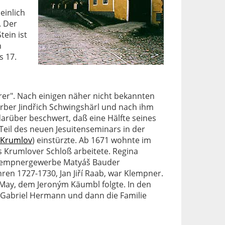
einlich
. Der
tein ist
h
s 17.
rer". Nach einigen näher nicht bekannten
erber Jindřich Schwingshärl und nach ihm
 darüber beschwert, daß eine Hälfte seines
Teil des neuen Jesuitenseminars in der
 Krumlov
) einstürzte. Ab 1671 wohnte im
 Krumlover Schloß arbeitete. Regina
s Klempnergewerbe Matyáš Bauder
en 1727-1730, Jan Jiří Raab, war Klempner.
 May, dem Jeroným Käumbl folgte. In den
 Gabriel Hermann und dann die Familie