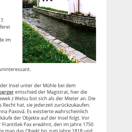
7.
ferei
de im
uninteressant.
 der Insel unter der Mühle bei dem
berger
entschied der Magistrat, hier die
awek z Welsu bot sich als der Mieter an. Die
 Recht hat, sie jederzeit zurückzukaufen.
na Paxová. Es existierte wahrscheinlich
ufe der Objekte auf der Insel folgt. Vor
er František Pax erwähnt, den im Jahre 1750
rbte man das Objekt bis zum Jahre 1818 und