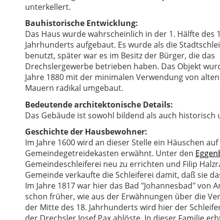
unterkellert.
Bauhistorische Entwicklung:
Das Haus wurde wahrscheinlich in der 1. Hälfte des 1
Jahrhunderts aufgebaut. Es wurde als die Stadtschlei
benutzt, später war es im Besitz der Bürger, die das
Drechslergewerbe betrieben haben. Das Objekt wur
Jahre 1880 mit der minimalen Verwendung von alten
Mauern radikal umgebaut.
Bedeutende architektonische Details:
Das Gebäude ist sowohl bildend als auch historisch 
Geschichte der Hausbewohner:
Im Jahre 1600 wird an dieser Stelle ein Häuschen auf
Gemeindegetreidekasten erwähnt. Unter den
Eggen
Gemeindeschleiferei neu zu errichten und Filip Halzr
Gemeinde verkaufte die Schleiferei damit, daß sie das
Im Jahre 1817 war hier das Bad "Johannesbad" von An
schon früher, wie aus der Erwähnungen über die Verkä
der Mitte des 18. Jahrhunderts wird hier der Schleif
der Drechsler Josef Pax ablöste. In dieser Familie e