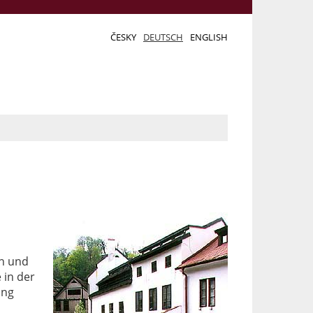
ČESKY
DEUTSCH
ENGLISH
en und
 in der
ung