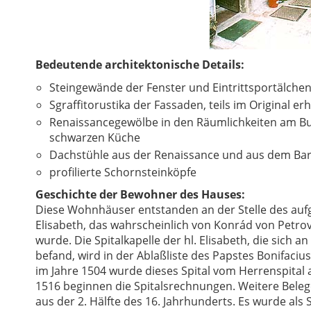
Bedeutende architektonische Details:
Steingewände der Fenster und Eintrittsportälche
Sgraffitorustika der Fassaden, teils im Original e
Renaissancegewölbe in den Räumlichkeiten am Bu
schwarzen Küche
Dachstühle aus der Renaissance und aus dem Ba
profilierte Schornsteinköpfe
Geschichte der Bewohner des Hauses:
Diese Wohnhäuser entstanden an der Stelle des aufg
Elisabeth, das wahrscheinlich von Konrád von Petro
wurde. Die Spitalkapelle der hl. Elisabeth, die sich a
befand, wird in der Ablaßliste des Papstes Bonifacius
im Jahre 1504 wurde dieses Spital vom Herrenspital 
1516 beginnen die Spitalsrechnungen. Weitere Beleg
aus der 2. Hälfte des 16. Jahrhunderts. Es wurde al