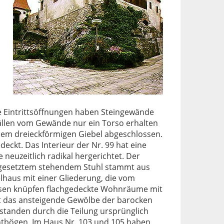
n
 Eintrittsöffnungen haben Steingewände
 Fällen vom Gewände nur ein Torso erhalten
 einem dreieckförmigen Giebel abgeschlossen.
eckt. Das Interieur der Nr. 99 hat eine
neuzeitlich radikal hergerichtet. Der
ngesetztem stehendem Stuhl stammt aus
lhaus mit einer Gliederung, die vom
esen knüpfen flachgedeckte Wohnräume mit
ist das ansteigende Gewölbe der barocken
standen durch die Teilung ursprünglich
ntbögen. Im Haus Nr. 103 und 105 haben