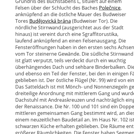
Grundriß des Buchstabens L, situiert auf einem
Felsen über der Schlucht des Baches
Polečnice
,
anknüpfend an die östliche Mauer des Budweiser
Tores
Budějovická brána
(Budweiser Tor). Die
nördliche Stirnwand (ausgerichtet aus der Stadt
hinaus) ist vereint durch eine Sgraffitorustika,
laufend anknüpfend an einen Felsenausgang. Die
Fensteröffnungen haben in den ersten sechs Achse
vom Tor steinerne Gewände. Die südliche Stirnwand
ist glatt verputzt, teils verdeckt durch ein wuchtig
überhängendes Dach und sehbare Binderbalken. Die
und ebenso ein Teil der Fenster, bei den in einigen
geblieben ist. Der östliche Flügel (Nr. 99) wird von
Das Satteldach ist mit Mönch- und Nonnenziegeln ged
dreiteilige Anordnung mit mittlerem Gang und wurde 
Dachstuhl mit Andreaskreuzen und nachträglich ei
der Renaissance. Die Nr. 100 und 101 sind ein Doppe
mittleren gemeinsamen Gang bestimmt wird, an di
einem neuzeitlichen Baudetail an. Im Haus Nr. 102 
schwarzen Küche erhalten geblieben. Die Räume ent
größerer Räumlichkeiten. Die Fenster haben Segme