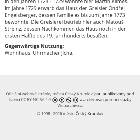
In den Jahren 1724 - 1729 wohnte hier Martin Klimeš.
Im Jahre 1729 erwarb das Haus der Greisler Ondřej
Engelsberger, dessen Familie es bis zum Jahre 1773
bewohnte. Die Greislerei betrieb hier auch Matouš
Streinz, dessen Nachkommen das Haus noch in der
ersten Hälfte des 19. Jahrhunderts besaßen.
Gegenwärtige Nutzung:
Wohnhaus, Uhrmacher Jícha.
Oficiální webové stránky města Český Krumlov
jsou publikovány pod
licencí
CC BY-NC-SA 4.0
a archivován pomocí služby
Webarchiv.cz
.
© 1998 - 2026 město Český Krumlov