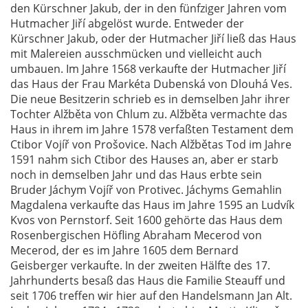
den Kürschner Jakub, der in den fünfziger Jahren vom
Hutmacher Jiří abgelöst wurde. Entweder der
Kürschner Jakub, oder der Hutmacher Jiří ließ das Haus
mit Malereien ausschmücken und vielleicht auch
umbauen. Im Jahre 1568 verkaufte der Hutmacher Jiří
das Haus der Frau Markéta Dubenská von Dlouhá Ves.
Die neue Besitzerin schrieb es in demselben Jahr ihrer
Tochter Alžběta von Chlum zu. Alžběta vermachte das
Haus in ihrem im Jahre 1578 verfaßten Testament dem
Ctibor Vojíř von Prošovice. Nach Alžbětas Tod im Jahre
1591 nahm sich Ctibor des Hauses an, aber er starb
noch in demselben Jahr und das Haus erbte sein
Bruder Jáchym Vojíř von Protivec. Jáchyms Gemahlin
Magdalena verkaufte das Haus im Jahre 1595 an Ludvík
Kvos von Pernstorf. Seit 1600 gehörte das Haus dem
Rosenbergischen Höfling Abraham Mecerod von
Mecerod, der es im Jahre 1605 dem Bernard
Geisberger verkaufte. In der zweiten Hälfte des 17.
Jahrhunderts besaß das Haus die Familie Steauff und
seit 1706 treffen wir hier auf den Handelsmann Jan Alt.