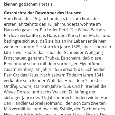
kleinen gotischen Portals.
Geschichte der Bewohner des Hauses:
Vom Ende des 15. Jahrhunderts bis zum Ende des
ersten Jahrzehnts des 16. Jahrhunderts wohnte im
Haus ein gewisser Pitrl oder Petrl. Die Witwe Barbora
Pitrlová verkaufte das Haus dem Kürschner Michal und
bedingte sich aus, daß sie bis an ihr Lebensende hier
wohnen konnte. Sie starb im Jahre 1529, aber schon ein
Jahr zuvor kaufte das Haus der Schneider Wolfgang
Froschauer, genannt Trubka. Es scheint, daß diese
Benennung schon mit dem vorherigen Eigentümer
zusammenhing. Im Jahre 1535 erwarb der Schneider
Petr Ott das Haus. Nach seinem Tode im Jahre 1541
verkaufte sein Bruder Wolf das Haus dem Schuster
Ondřej. Ondřej starb im Jahre 1556 und hinterließ die
Witwe Dorota und sechs Waisen. Zu Anfang der
siebziger Jahre des 16. Jahrhunderts finden wir im Haus
den Händler Gabriel Hofmandl, der sich zum zweiten
Mal vermählte, und zwar mit Sybille, der Tochter des
Fleischers Kilián Hlospecen aus der Gasse Široká. Der