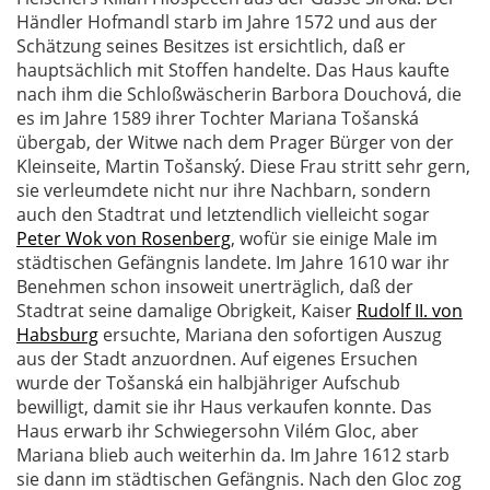
Händler Hofmandl starb im Jahre 1572 und aus der
Schätzung seines Besitzes ist ersichtlich, daß er
hauptsächlich mit Stoffen handelte. Das Haus kaufte
nach ihm die Schloßwäscherin Barbora Douchová, die
es im Jahre 1589 ihrer Tochter Mariana Tošanská
übergab, der Witwe nach dem Prager Bürger von der
Kleinseite, Martin Tošanský. Diese Frau stritt sehr gern,
sie verleumdete nicht nur ihre Nachbarn, sondern
auch den Stadtrat und letztendlich vielleicht sogar
Peter Wok von Rosenberg
, wofür sie einige Male im
städtischen Gefängnis landete. Im Jahre 1610 war ihr
Benehmen schon insoweit unerträglich, daß der
Stadtrat seine damalige Obrigkeit, Kaiser
Rudolf II. von
Habsburg
ersuchte, Mariana den sofortigen Auszug
aus der Stadt anzuordnen. Auf eigenes Ersuchen
wurde der Tošanská ein halbjähriger Aufschub
bewilligt, damit sie ihr Haus verkaufen konnte. Das
Haus erwarb ihr Schwiegersohn Vilém Gloc, aber
Mariana blieb auch weiterhin da. Im Jahre 1612 starb
sie dann im städtischen Gefängnis.
Nach den Gloc zog