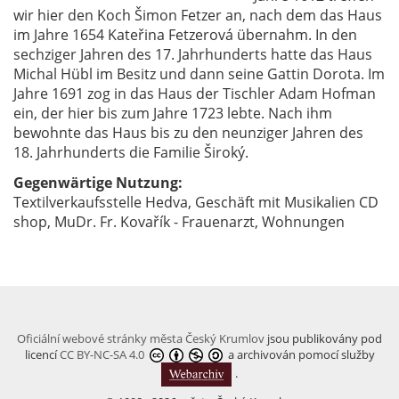
wir hier den Koch Šimon Fetzer an, nach dem das Haus
im Jahre 1654 Kateřina Fetzerová übernahm. In den
sechziger Jahren des 17. Jahrhunderts hatte das Haus
Michal Hübl im Besitz und dann seine Gattin Dorota. Im
Jahre 1691 zog in das Haus der Tischler Adam Hofman
ein, der hier bis zum Jahre 1723 lebte. Nach ihm
bewohnte das Haus bis zu den neunziger Jahren des
18. Jahrhunderts die Familie Široký.
Gegenwärtige Nutzung:
Textilverkaufsstelle Hedva, Geschäft mit Musikalien CD
shop, MuDr. Fr. Kovařík - Frauenarzt, Wohnungen
Oficiální webové stránky města Český Krumlov
jsou publikovány pod
licencí
CC BY-NC-SA 4.0
a archivován pomocí služby
.