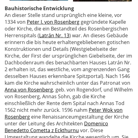
Bauhistorische Entwicklung
An dieser Stelle stand ursprünglich eine kleine, vor
1334 von
Peter I. von Rosenberg
gegründete Kapelle
oder Kirche, die ein Bestandteil des Rosenbergischen
Herrenspitals (
Latrán Nr. 13
) war. An dieses Gebäude
erinnern die bis heute erhaltengebliebenen gotischen
Konstruktionen und Details (Westgiebelseite der
Kirche, der First der ursprünglichen Giebelseite, der im
Dachbodenraum des benachbarten Hauses Latrán Nr.
2 erhalten ist, das westliche, vom angrenzenden Gang
desselben Hauses erkennbare Spitzportal). Nach 1546
kam die Kirche wahrscheinlich unter das Patronat von
Anna von Rosenberg
, geb. von Rogendorf, und Wilhelm
von Rosenberg, Annas Sohn, gab die Kirche
einschließlich der Rente dem Spital nach Annas Tod
1562 nicht mehr zurück. 1596 nahm
Peter Wok von
Rosenberg
eine Renaissanceumgestaltung der Kirche
unter der Leitung des Architekten
Domenico
Benedetto Cometta z Eckthurnu
vor. Diese
Umgestaltung wandelte die Kirche wesentlich um. Sie