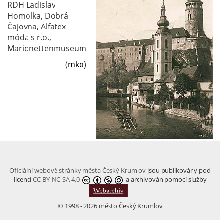
RDH Ladislav
Homolka, Dobrá
Čajovna, Alfatex
móda s r.o.,
Marionettenmuseum
(
mko
)
Oficiální webové stránky města Český Krumlov
jsou publikovány pod
licencí
CC BY-NC-SA 4.0
a archivován pomocí služby
.
© 1998 - 2026 město Český Krumlov