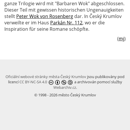
ganze Trilogie wird mit "Barbaren Wok" abgeschlossen.
Dieser Teil mit gewissen historischen Ungenauigkeiten
stellt
Peter Wok von Rosenberg
dar. In Český Krumlov
verweilte er im Haus
Parkán Nr. 112
, wo er die
Inspiration für seine Romane schöpfte.
(
mj
)
Oficiální webové stránky města Český Krumlov
jsou publikovány pod
licencí
CC BY-NC-SA 4.0
a archivován pomocí služby
Webarchiv.cz
.
© 1998 - 2026 město Český Krumlov