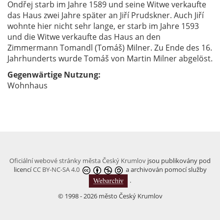
Ondřej starb im Jahre 1589 und seine Witwe verkaufte
das Haus zwei Jahre später an Jiří Prudskner. Auch Jiří
wohnte hier nicht sehr lange, er starb im Jahre 1593
und die Witwe verkaufte das Haus an den
Zimmermann Tomandl (Tomáš) Milner. Zu Ende des 16.
Jahrhunderts wurde Tomáš von Martin Milner abgelöst.
Gegenwärtige Nutzung:
Wohnhaus
Oficiální webové stránky města Český Krumlov
jsou publikovány pod
licencí
CC BY-NC-SA 4.0
a archivován pomocí služby
.
© 1998 - 2026 město Český Krumlov