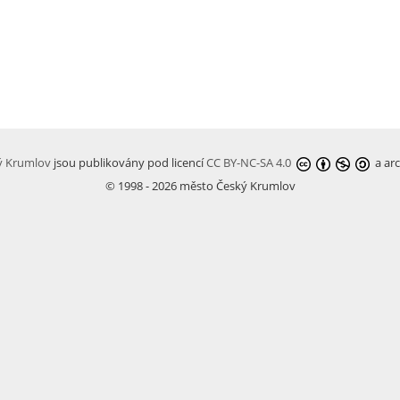
ký Krumlov
jsou publikovány pod licencí
CC BY-NC-SA 4.0
a arc
© 1998 - 2026 město Český Krumlov