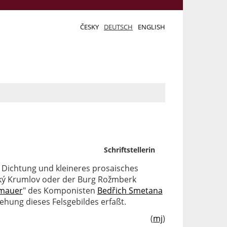
ČESKY
DEUTSCH
ENGLISH
Schriftstellerin
e Dichtung und kleineres prosaisches
ký Krumlov oder der Burg Rožmberk
smauer
" des Komponisten
Bedřich Smetana
ehung dieses Felsgebildes erfaßt.
(
mj
)