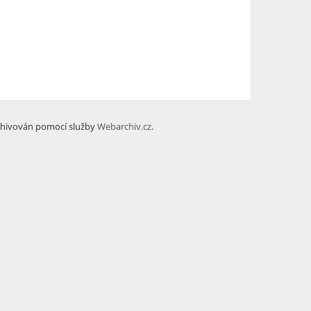
hivován pomocí služby
Webarchiv.cz
.