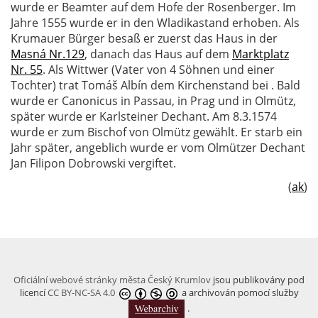
wurde er Beamter auf dem Hofe der Rosenberger. Im
Jahre 1555 wurde er in den Wladikastand erhoben. Als
Krumauer Bürger besaß er zuerst das Haus in der
Masná Nr.129
, danach das Haus auf dem
Marktplatz
Nr. 55
. Als Wittwer (Vater von 4 Söhnen und einer
Tochter) trat Tomáš Albín dem Kirchenstand bei . Bald
wurde er Canonicus in Passau, in Prag und in Olmütz,
später wurde er Karlsteiner Dechant. Am 8.3.1574
wurde er zum Bischof von Olmütz gewählt. Er starb ein
Jahr später, angeblich wurde er vom Olmützer Dechant
Jan Filipon Dobrowski vergiftet.
(
ak
)
Oficiální webové stránky města Český Krumlov
jsou publikovány pod
licencí
CC BY-NC-SA 4.0
a archivován pomocí služby
.