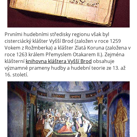
Prvními hudebními středisky regionu však byl
cisterciácký klášter Vyšší Brod (založen v roce 1259
Vokem z Rožmberka) a klášter Zlatá Koruna (založena v
roce 1263 králem Přemyslem Otakarem II.). Zejména
klášterní
knihovna kláštera Vyšší Brod
obsahuje
významné prameny hudby a hudební teorie ze 13. až
16. století.