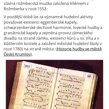
slavná rožmberská muzika založená Vilémem z
Rožmberka v roce 1552.
V pozdější době lze za významné hudební aktivity
považovat existenci eggenberské kapely,
schwarzenberské dechové harmonie, lovecké hudby a
granátnické kapely a zejména provoz zámeckého
divadla na straně zámku, existenci kůrů u sv. Víta a v
klášterním kostele a založení městské hudební školy v
roce 1780) na straně města. (
Historie hudby ve městě
Český Krumlov
).