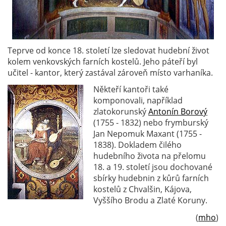
Teprve od konce 18. století lze sledovat hudební život
kolem venkovských farních kostelů. Jeho páteří byl
učitel - kantor, který zastával zároveň místo varhaníka.
Někteří kantoři také
komponovali, například
zlatokorunský
Antonín Borový
(1755 - 1832) nebo frymburský
Jan Nepomuk Maxant (1755 -
1838). Dokladem čilého
hudebního života na přelomu
18. a 19. století jsou dochované
sbírky hudebnin z kůrů farních
kostelů z Chvalšin, Kájova,
Vyššího Brodu a Zlaté Koruny.
(
mho
)