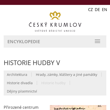
CZ DE EN
ENCYKLOPEDIE
přepn
naviga
HISTORIE HUDBY V
|
|
Architektura
Hrady, zámky, kláštery a jiné památky
|
|
Historie divadla
Historie hudby
Dějiny písemnictví
Přirozené centrum