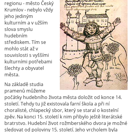
regionu - město Český
Krumlov - nebylo vždy
jeho jediným
kulturním a v užším
slova smyslu
hudebním
střediskem. Tím se
mohlo stát až v
souvislosti s vyššími
kulturními potřebami
šlechty a obyvatel
města.
Na základě studia
pramenů můžeme
počátky hudebního života města doložit od konce 14.
století. Tehdy tu již existovala farní škola a při ní
choralisté, chlapecký sbor, který se staral o kostelní
zpěv. Na konci 15. století k nim přibylo ještě literátské
bratrstvo. Hudební život rožmberského dvora je možné
sledovat od poloviny 15. století. Jeho vrcholem byla