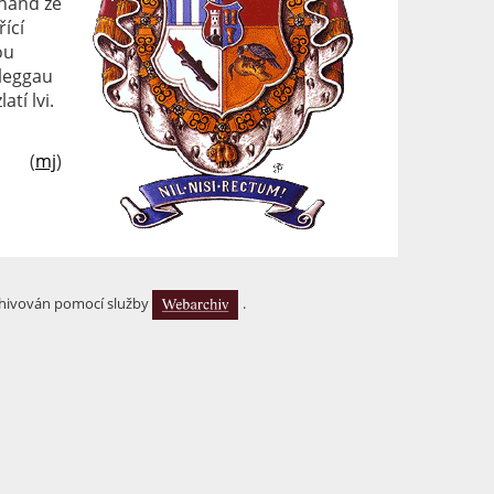
inand ze
ící
ou
Kleggau
atí lvi.
(
mj
)
hivován pomocí služby
.