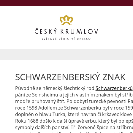
SCHWARZENBERSKÝ ZNAK
Původně se německý šlechtický rod
Schwarzenberků
páni ze Seinsheimu a jejich vlastním znakem byl stří
modře pruhovaný štít. Po dobytí turecké pevnosti R
roce 1598 Adolfem ze Schwarzenberku byl v roce 159
doplněn o hlavu Turka, které havran či krkavec klove
Roku 1688 došlo k další úpravě erbu, který byl polep
symboly dalších panství. Tři červené špice na stříbrn