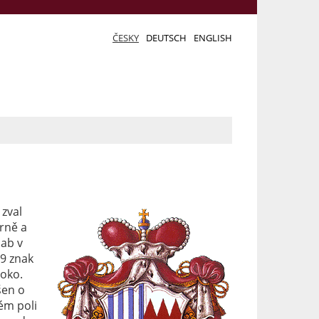
ČESKY
DEUTSCH
ENGLISH
zval
brně a
aab v
9 znak
 oko.
šen o
ém poli