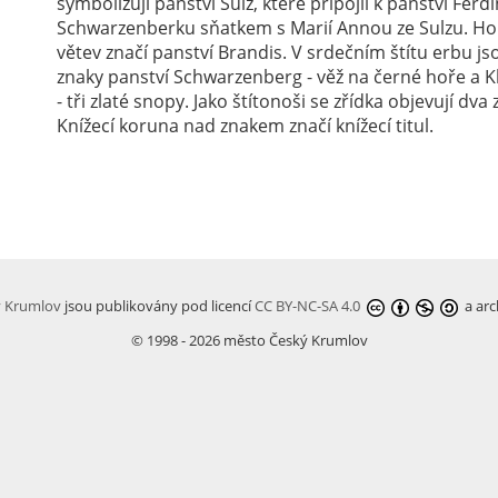
symbolizují panství Sulz, které připojil k panství Ferd
Schwarzenberku sňatkem s Marií Annou ze Sulzu. Hoř
větev značí panství Brandis. V srdečním štítu erbu js
znaky panství Schwarzenberg - věž na černé hoře a 
- tři zlaté snopy. Jako štítonoši se zřídka objevují dva zl
Knížecí koruna nad znakem značí knížecí titul.
ý Krumlov
jsou publikovány pod licencí
CC BY-NC-SA 4.0
a arc
© 1998 - 2026 město Český Krumlov