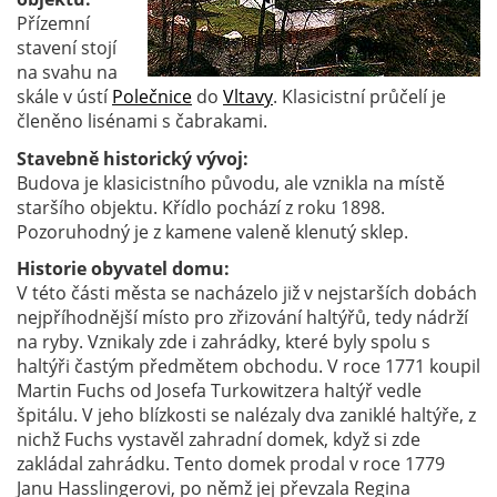
Přízemní
stavení stojí
na svahu na
skále v ústí
Polečnice
do
Vltavy
. Klasicistní průčelí je
členěno lisénami s čabrakami.
Stavebně historický vývoj:
Budova je klasicistního původu, ale vznikla na místě
staršího objektu. Křídlo pochází z roku 1898.
Pozoruhodný je z kamene valeně klenutý sklep.
Historie obyvatel domu:
V této části města se nacházelo již v nejstarších dobách
nejpříhodnější místo pro zřizování haltýřů, tedy nádrží
na ryby. Vznikaly zde i zahrádky, které byly spolu s
haltýři častým předmětem obchodu. V roce 1771 koupil
Martin Fuchs od Josefa Turkowitzera haltýř vedle
špitálu. V jeho blízkosti se nalézaly dva zaniklé haltýře, z
nichž Fuchs vystavěl zahradní domek, když si zde
zakládal zahrádku. Tento domek prodal v roce 1779
Janu Hasslingerovi, po němž jej převzala Regina