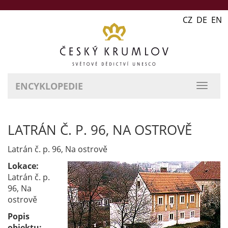
CZ DE EN
ENCYKLOPEDIE
přepn
naviga
LATRÁN Č. P. 96, NA OSTROVĚ
Latrán č. p. 96, Na ostrově
Lokace:
Latrán č. p.
96, Na
ostrově
Popis
objektu: