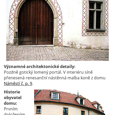
Významné architektonické detaily:
Pozdně gotický lomený portál. V interiéru síně
přenesená renesanční nástěnná malba koně z domu
Náměstí č. p. 9
.
Historie
obyvatel
domu:
Prvním
doloženým