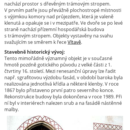
nachází prostor s dřevěným trámovým stropem.
V prvním patře jsou převážně plochostropé místnosti
s výjimkou komory nad průjezdem, která je valeně
klenutá a opakuje se i v mezipatře. Ve dvoře se po levé
straně nachází přízemní hospodářská budova
s trámovým stropem. Objekty vystavěny na svahu
svažujícím se směrem k řece
Vltavě
.
Stavebně historický vývoj:
Tento mimořádně významný objekt je v současné
hmotě pozdně gotického původu z velké části z 1.
čtvrtiny 16. století. Mezi renesanční úpravy lze řadit
např. sgrafitovou výzdobu fasád, v období baroka byla
realizována jednotlivá křídla a některé klenby. V roce
1867 bylo přistaveno první patro severního konce.
Rekonstrukce budovy byla dokončena v roce 1989. Při
ní byl v interiérech nalezen srub a na fasádě nástěnné
malby.