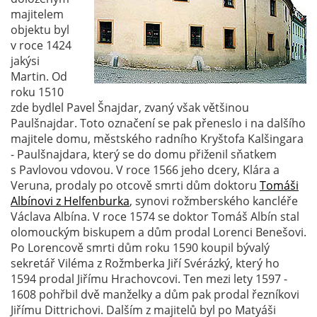
majitelem
objektu byl
v roce 1424
jakýsi
Martin. Od
roku 1510
zde bydlel Pavel Šnajdar, zvaný však většinou
Paulšnajdar. Toto označení se pak přeneslo i na dalšího
majitele domu, městského radního Kryštofa Kalšingara
- Paulšnajdara, který se do domu přiženil sňatkem
s Pavlovou vdovou. V roce 1566 jeho dcery, Klára a
Veruna, prodaly po otcově smrti dům doktoru
Tomáši
Albínovi z Helfenburka
, synovi rožmberského kancléře
Václava Albína. V roce 1574 se doktor Tomáš Albín stal
olomouckým biskupem a dům prodal Lorenci Benešovi.
Po Lorencově smrti dům roku 1590 koupil bývalý
sekretář Viléma z Rožmberka Jiří Svérázký, který ho
1594 prodal Jiřímu Hrachovcovi. Ten mezi lety 1597 -
1608 pohřbil dvě manželky a dům pak prodal řezníkovi
Jiřímu Dittrichovi. Dalším z majitelů byl po Matyáši