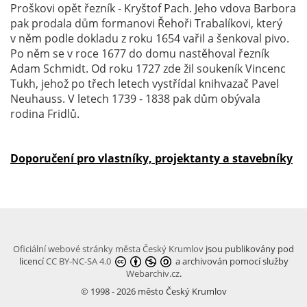
Proškovi opět řezník - Kryštof Pach. Jeho vdova Barbora
pak prodala dům formanovi Řehoři Trabalíkovi, který
v něm podle dokladu z roku 1654 vařil a šenkoval pivo.
Po něm se v roce 1677 do domu nastěhoval řezník
Adam Schmidt. Od roku 1727 zde žil soukeník Vincenc
Tukh, jehož po třech letech vystřídal knihvazač Pavel
Neuhauss. V letech 1739 - 1838 pak dům obývala
rodina Fridlů.
Doporučení pro vlastníky, projektanty a stavebníky
Oficiální webové stránky města Český Krumlov
jsou publikovány pod
licencí
CC BY-NC-SA 4.0
a archivován pomocí služby
Webarchiv.cz
.
© 1998 - 2026 město Český Krumlov