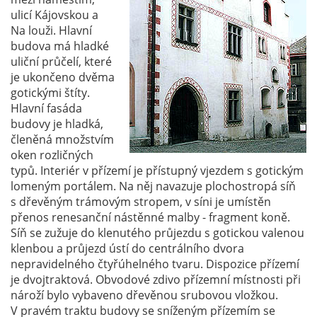
ulicí Kájovskou a
Na louži. Hlavní
budova má hladké
uliční průčelí, které
je ukončeno dvěma
gotickými štíty.
Hlavní fasáda
budovy je hladká,
členěná množstvím
oken rozličných
typů. Interiér v přízemí je přístupný vjezdem s gotickým
lomeným portálem. Na něj navazuje plochostropá síň
s dřevěným trámovým stropem, v síni je umístěn
přenos renesanční nástěnné malby - fragment koně.
Síň se zužuje do klenutého průjezdu s gotickou valenou
klenbou a průjezd ústí do centrálního dvora
nepravidelného čtyřúhelného tvaru. Dispozice přízemí
je dvojtraktová. Obvodové zdivo přízemní místnosti při
nároží bylo vybaveno dřevěnou srubovou vložkou.
V pravém traktu budovy se sníženým přízemím se