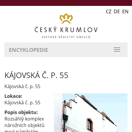
CZ DE EN
ENCYKLOPEDIE
přepn
naviga
KÁJOVSKÁ Č. P. 55
Kájovská č. p. 55
Lokace:
Kájovská č. p. 55
Popis objektu:
Rozsáhlý komplex
nárožních objektů
mezi náměstím,