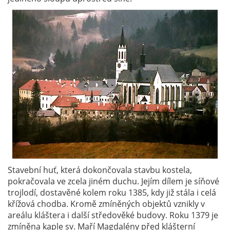
Stavební huť, která dokončovala stavbu kostela,
pokračovala ve zcela jiném duchu. Jejím dílem je síňové
trojlodí, dostavěné kolem roku 1385, kdy již stála i celá
křížová chodba. Kromě zmíněných objektů vznikly v
areálu kláštera i další středověké budovy. Roku 1379 je
zmíněna kaple sv. Maří Magdalény před klášterní