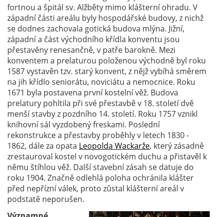
fortnou a špitál sv. Alžběty mimo klášterní ohradu. V
západní části areálu byly hospodářské budovy, z nichž
se dodnes zachovala gotická budova mlýna. Jižní,
západní a část východního křídla konventu jsou
přestavěny renesančně, v patře barokně. Mezi
konventem a prelaturou položenou východně byl roku
1587 vystavěn tzv. starý konvent, z nějž vybíhá směrem
na jih křídlo seniorátu, noviciátu a nemocnice. Roku
1671 byla postavena první kostelní věž. Budova
prelatury pohltila při své přestavbě v 18. století dvě
menší stavby z pozdního 14. století. Roku 1757 vznikl
knihovní sál vyzdobený freskami. Poslední
rekonstrukce a přestavby proběhly v letech 1830 -
1862, dále za opata
Leopolda Wackarže
, který zásadně
zrestauroval kostel v novogotickém duchu a přistavěl k
němu štíhlou věž. Další stavební zásah se datuje do
roku 1904. Značně odlehlá poloha ochránila klášter
před nepřízní válek, proto zůstal klášterní areál v
podstatě neporušen.
Významné