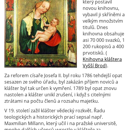
který postavil
novou knihovnu,
vybavil ji skříněmi a
velkým množstvím
titulů. Dnes
knihovna obsahuje
asi 70 000 svazků, 1
200 rukopisů a 400
prvotisků. (
Knihovna kláštera
Vyšší Brod
).
Za reforem císaře Josefa II. byl roku 1786 tehdejší opat
sesazen ze svého úřadu, byl zakázán příjem noviců a
klášter byl tak určen k vymření. 1789 byl opat znovu
nastolen a klášter unikl zrušení, i když s citelnými
ztrátami na počtu členů a rozsahu majetku.
V 19. století zažil klášter vědecký rozkvět. Řadu
teologických a historických prací sepsal např.
Maxmilian Millann, který učil i na pražské universitě,
mnoho dalších učenců vyrostlo v klášteře za