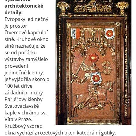
architektonické
detaily:
Evropsky jedinečný
je prostor
čtvercové kapitulní
síně. Kruhové okno
síně naznačuje, že
se od počátku
výstavby zamýšlelo
provedení
jedinečné klenby,
jež vyjádřila skoro o
100 let dříve
základní principy
Parléřovy klenby
Svatováclavské
kaple v chrámu sv.
Víta v Praze.
Kružbový vzorec
okna vychází z rozetových oken katedrální gotiky.