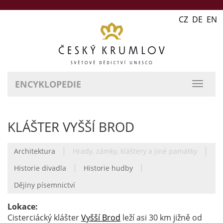
CZ DE EN
ENCYKLOPEDIE
přepn
naviga
KLÁŠTER VYŠŠÍ BROD
|
|
Architektura
Hrady, zámky, kláštery a jiné památky
|
|
Historie divadla
Historie hudby
Dějiny písemnictví
Lokace:
Cisterciácký klášter
Vyšší Brod
leží asi 30 km jižně od