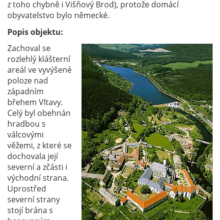
z toho chybně i Višňový Brod), protože domácí
obyvatelstvo bylo německé.
Popis objektu:
Zachoval se
rozlehlý klášterní
areál ve vyvýšené
poloze nad
západním
břehem Vltavy.
Celý byl obehnán
hradbou s
válcovými
věžemi, z které se
dochovala její
severní a zčásti i
východní strana.
Uprostřed
severní strany
stojí brána s