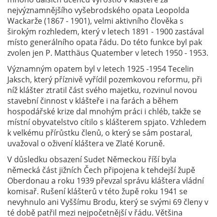
nejvýznamnějšího vyšebrodského opata Leopolda
Wackarže (1867 - 1901), velmi aktivního člověka s
širokým rozhledem, který v letech 1891 - 1900 zastával
místo generálního opata řádu. Do této funkce byl pak
zvolen jen P. Matthäus Quatember v letech 1950 - 1953.
Významným opatem byl v letech 1925 -1954 Tecelin
Jaksch, který příznivě vyřídil pozemkovou reformu, při
níž klášter ztratil část svého majetku, rozvinul novou
stavební činnost v klášteře i na farách a během
hospodářské krize dal mnohým práci i chléb, takže se
místní obyvatelstvo cítilo s klášterem spjato. Vzhledem
k velkému přírůstku členů, o který se sám postaral,
uvažoval o oživení kláštera ve Zlaté Koruně.
V důsledku obsazení Sudet Německou říší byla
německá část jižních Čech připojena k tehdejší župě
Oberdonau a roku 1939 převzal správu kláštera vládní
komisař. Rušení klášterů v této župě roku 1941 se
nevyhnulo ani Vyššímu Brodu, který se svými 69 členy v
té době patřil mezi nejpočetnější v řádu. Většina