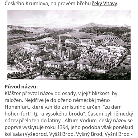
Českého Krumlova, na pravém břehu
řeky Vltavy
.
Původ názvu:
Klášter převzal název od osady, v jejíž blízkosti byl
založen. Nejdříve je doloženo německé jméno
Hohenfurt, které vzniklo z místního určení "zu dem
hohen furt", tj. "u vysokého brodu". Časem byl německý
název přeložen do latiny - Altum Vodum, český název se
poprvé vyskytuje roku 1394, jeho podoba však poněkud
kolísala (Vyšebrod, Vyšší Brod, Vyšný Brod, Vyšní Brod -