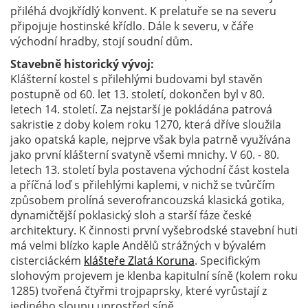
přiléhá dvojkřídlý konvent. K prelatuře se na severu
připojuje hostinské křídlo. Dále k severu, v čáře
východní hradby, stojí soudní dům.
Stavebně historický vývoj:
Klášterní kostel s přilehlými budovami byl stavěn
postupně od 60. let 13. století, dokončen byl v 80.
letech 14. století. Za nejstarší je pokládána patrová
sakristie z doby kolem roku 1270, která dříve sloužila
jako opatská kaple, nejprve však byla patrně využívána
jako první klášterní svatyně všemi mnichy. V 60. - 80.
letech 13. století byla postavena východní část kostela
a příčná loď s přilehlými kaplemi, v nichž se tvůrčím
způsobem prolíná severofrancouzská klasická gotika,
dynamičtější poklasický sloh a starší fáze české
architektury. K činnosti první vyšebrodské stavební huti
má velmi blízko kaple Andělů strážných v bývalém
cisterciáckém
klášteře Zlatá Koruna
. Specifickým
slohovým projevem je klenba kapitulní síně (kolem roku
1285) tvořená čtyřmi trojpaprsky, které vyrůstají z
jediného sloupu uprostřed síně.