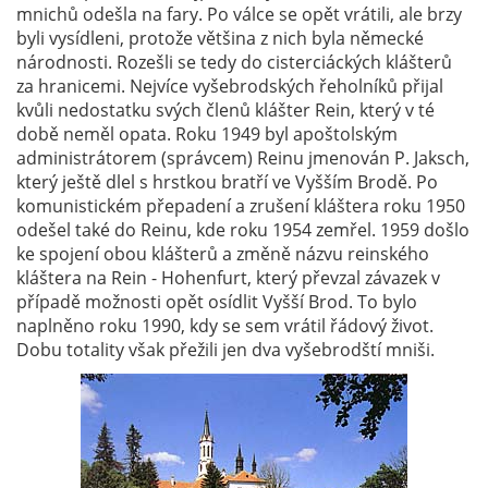
mnichů odešla na fary. Po válce se opět vrátili, ale brzy
byli vysídleni, protože většina z nich byla německé
národnosti. Rozešli se tedy do cisterciáckých klášterů
za hranicemi. Nejvíce vyšebrodských řeholníků přijal
kvůli nedostatku svých členů klášter Rein, který v té
době neměl opata. Roku 1949 byl apoštolským
administrátorem (správcem) Reinu jmenován P. Jaksch,
který ještě dlel s hrstkou bratří ve Vyšším Brodě. Po
komunistickém přepadení a zrušení kláštera roku 1950
odešel také do Reinu, kde roku 1954 zemřel. 1959 došlo
ke spojení obou klášterů a změně názvu reinského
kláštera na Rein - Hohenfurt, který převzal závazek v
případě možnosti opět osídlit Vyšší Brod. To bylo
naplněno roku 1990, kdy se sem vrátil řádový život.
Dobu totality však přežili jen dva vyšebrodští mniši.