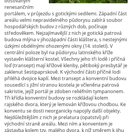
bosovaným
renesančním
portálem, v průjezdu s gotickými sedilemi. Západní část
areálu velmi nepravidelného půdorysu zabírá soubor
hospodářských budov z různých dob, počínaje
středověkem. Nejzajímavější z nich je gotická patrová
budova mlýna v jihozápadní části kláštera, s nestejnými
úzkými obdélnými ohozenými okny (14. století). V
centrální poloze byl na půdorysu latinského kříže
vystavěn klášterní kostel. Všechny jeho tři lodě i příčná
loď (transept) mají křížové klenby, pětiboký presbytář je
zaklenut šestipaprskově. K východní části příčné lodi
přiléhá dvojice kaplí. Mezi transept a konventní budovu
sousedící s jižní stranou kostela je včleněna patrová
sakristie, jejíž portál je zdoben reliéfním tympanonem.
Tři křídla konventní budovy se rozkládají kolem
rajského dvora, který je lemován křížovou chodbou. Ke
konventu se dosti neorganicky napojily další objekty.
Nejdůležitějším z nich je prelatura (opatství) při
východní straně areálu. Mezi ním a konventem je
zástavba kolem tzv. malého dvora, k níž směrem k jihu