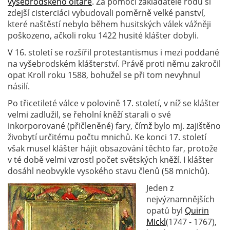
vyšebrodského oltáře
. Za pomoci zakladatele rodu si
zdejší cisterciáci vybudovali poměrně velké panství,
které naštěstí nebylo během husitských válek vážněji
poškozeno, ačkoli roku 1422 husité klášter dobyli.
V 16. století se rozšířil protestantismus i mezi poddané
na vyšebrodském klášterství. Právě proti němu zakročil
opat Kroll roku 1588, bohužel se při tom nevyhnul
násilí.
Po třicetileté válce v polovině 17. století, v níž se klášter
velmi zadlužil, se řeholní kněží starali o své
inkorporované (přičleněné) fary, čímž bylo mj. zajištěno
živobytí určitému počtu mnichů. Ke konci 17. století
však musel klášter hájit obsazování těchto far, protože
v té době velmi vzrostl počet světských kněží. I klášter
dosáhl neobvykle vysokého stavu členů (58 mnichů).
Jeden z
nejvýznamnějších
opatů byl
Quirin
Mickl
(1747 - 1767),