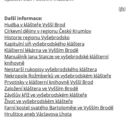
(
jh
)
Další informace:
Hudba v klášteře Vyšší Brod
Církevní dějiny v regionu Český Krumlov
Historie regionu Vyšebrodsko
Kapitulní síň vyšebrodského kláštera
Klášterní lékárna ve Vyšším Brodě
Manuálník Jana Staicze ve vyšebrodské klášterní
knihovně
Nejstarší rukopisy vyšebrodského kláštera
Nekropole Rožmberků ve vyšebrodském klášteře
Prvotisky v klášterní knihovně Vyšší Brod
Založení kláštera ve Vyšším Brodě
Závišův kříž ve vyšebrodském klášteře
Život ve vyšebrodském klášteře
Farní kostel svatého Bartoloměje ve Vyšším Brodě
Hruštice aneb Václavova Lhota