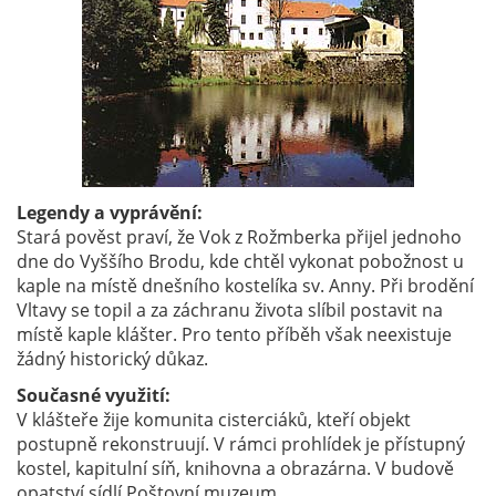
Legendy a vyprávění:
Stará pověst praví, že Vok z Rožmberka přijel jednoho
dne do Vyššího Brodu, kde chtěl vykonat pobožnost u
kaple na místě dnešního kostelíka sv. Anny. Při brodění
Vltavy se topil a za záchranu života slíbil postavit na
místě kaple klášter. Pro tento příběh však neexistuje
žádný historický důkaz.
Současné využití:
V klášteře žije komunita cisterciáků, kteří objekt
postupně rekonstruují. V rámci prohlídek je přístupný
kostel, kapitulní síň, knihovna a obrazárna. V budově
opatství sídlí Poštovní muzeum.