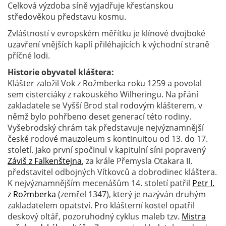
Celková výzdoba síně vyjadřuje křesťanskou
středověkou představu kosmu.
Zvláštností v evropském měřítku je klínové dvojboké
uzavření vnějších kaplí přiléhajících k východní straně
příčné lodi.
Historie obyvatel kláštera:
Klášter založil Vok z Rožmberka roku 1259 a povolal
sem cisterciáky z rakouského Wilheringu. Na přání
zakladatele se Vyšší Brod stal rodovým klášterem, v
němž bylo pohřbeno deset generací této rodiny.
Vyšebrodský chrám tak představuje nejvýznamnější
české rodové mauzoleum s kontinuitou od 13. do 17.
století. Jako první spočinul v kapitulní síni popravený
Záviš z Falkenštejna
, za krále Přemysla Otakara II.
představitel odbojných Vítkovců a dobrodinec kláštera.
K nejvýznamnějším mecenášům 14. století patřil
Petr I.
z Rožmberka
(zemřel 1347), který je nazýván druhým
zakladatelem opatství. Pro klášterní kostel opatřil
deskový oltář, pozoruhodný cyklus maleb tzv.
Mistra