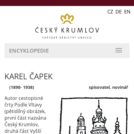
CZ DE EN
ENCYKLOPEDIE
přepn
naviga
KAREL ČAPEK
(1890- 1938)
spisovatel, novinář
Autor cestopisné
črty Podle Vltavy
(pětidílný obrázek,
první část nazvána
Český Krumlov,
druhá část Vyšší