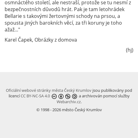
osmnáctého století, ale nestraší, protože se tu nesmí z
bezpečnostních důvodů hrát. Pak je tam letohrádek
Bellarie s takovými žertovnými schody na prsou, a
spousta jiných barokních věcí, za tři koruny je toho
ažaž..."
Karel Čapek, Obrázky z domova
(hj)
Oficiální webové stránky města Český Krumlov
jsou publikovány pod
licencí
CC BY-NC-SA 4.0
a archivován pomocí služby
Webarchiv.cz
.
© 1998 - 2026 město Český Krumlov