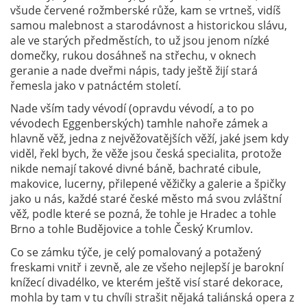
všude červené rožmberské růže, kam se vrtneš, vidíš
samou malebnost a starodávnost a historickou slávu,
ale ve starých předměstích, to už jsou jenom nízké
domečky, rukou dosáhneš na střechu, v oknech
geranie a nade dveřmi nápis, tady ještě žijí stará
řemesla jako v patnáctém století.
Nade vším tady vévodí (opravdu vévodí, a to po
vévodech Eggenberských) tamhle nahoře zámek a
hlavně věž, jedna z nejvěžovatějších věží, jaké jsem kdy
viděl, řekl bych, že věže jsou česká specialita, protože
nikde nemají takové divné báně, bachraté cibule,
makovice, lucerny, přilepené věžičky a galerie a špičky
jako u nás, každé staré české město má svou zvláštní
věž, podle které se pozná, že tohle je Hradec a tohle
Brno a tohle Budějovice a tohle Český Krumlov.
Co se zámku týče, je celý pomalovaný a potažený
freskami vnitř i zevně, ale ze všeho nejlepší je barokní
knížecí divadélko, ve kterém ještě visí staré dekorace,
mohla by tam v tu chvíli strašit nějaká taliánská opera z