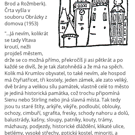
Brod a Rožmberk).
Črta vyšla v
souboru Obrázky z
domova (1953)
"...Já nevím, kolikrát
se tady Vltava
kroutí, nežli
projdeš městem,
drže se co možná přímo, překročíš ji asi pětkrát a po
každé se divíš, že je tak zlatohnědá a že má na spěch.
Kolik má Krumlov obyvatel, to také nevím, ale hospod
má čtyřiatřicet, tři kostely, jeden zámek, ale zato veliký,
dvě brány a velikou sílu památek, vlastně celé to město
je jediná historická památka, což trochu připomíná
Sienu nebo Stirling nebo jiná slavná místa. Tak tedy
jsou tu staré štíty, arkýře, vikýře, podloubí, oblouky,
ochozy, cimbuří, sgrafita, fresky, schody nahoru a dolů,
balustrády, kašny, sloupy, patníky, kouty, trámy,
mázhauzy, podjezdy, historické dláždění, klikaté ulice,
betlémy, vysoké střechy, gotický kostel, minoriti, a