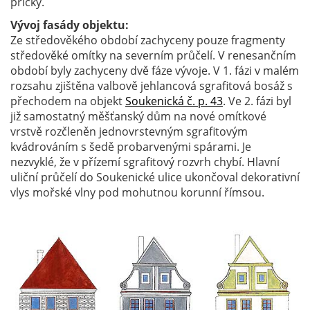
příčky.
Vývoj fasády objektu:
Ze středověkého období zachyceny pouze fragmenty
středověké omítky na severním průčelí. V renesančním
období byly zachyceny dvě fáze vývoje. V 1. fázi v malém
rozsahu zjištěna valbově jehlancová sgrafitová bosáž s
přechodem na objekt
Soukenická č. p. 43
. Ve 2. fázi byl
již samostatný měšťanský dům na nové omítkové
vrstvě rozčleněn jednovrstevným sgrafitovým
kvádrováním s šedě probarvenými spárami. Je
nezvyklé, že v přízemí sgrafitový rozvrh chybí. Hlavní
uliční průčelí do Soukenické ulice ukončoval dekorativní
vlys mořské vlny pod mohutnou korunní římsou.