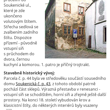
Soukenické ul.,
které je zde
ukončeno
volutovým štítem.
Střecha sedlová se
zvalbením zadního
štítu. Dispozice
přízemí - původně
vstupní síň
s průchodem do
dvora, černou
kuchyní a komorou. 1. patro je příčný trojtrakt.
Stavebně historický vývoj:
Parcela č. p. 44 byla ve středověku součástí sousedního
domu
Soukenická č. p. 43
, z tohoto období patrně
pochází část sklepů. Výrazná přestavba v renesanci -
vstupní síň se schodištěm, horní síň a zřejmě ještě další
prostory. Na konci 18. století vybudován krov a
klasicistní štíty, do některých interiérů byly vsazeny