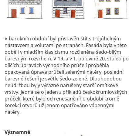
V barokním období byl přistavěn štít s trojúhelným
nástavcem a volutami po stranách. Fasáda byla v této
době i v mladším klasicismu rozčleněna šedo-bílým
barevným rozvrhem. V 19. a v 1. polovině 20. století po
dílčích úpravách východního průčelí proběhla
opakovaná úprava průčelí zelenými nátěry, poslední
barevné řešení je světle šedo-zelené. Dlouhodobou
neúdržbou byly výrazně narušeny starší omítkové
vrstvy. Jedná se o jeden z příkladů českokrumlovských
průčelí, které bylo od renesančního období kromě
korekcí otvorů už jenom opatřováno vápennými
nátěry.
Významné