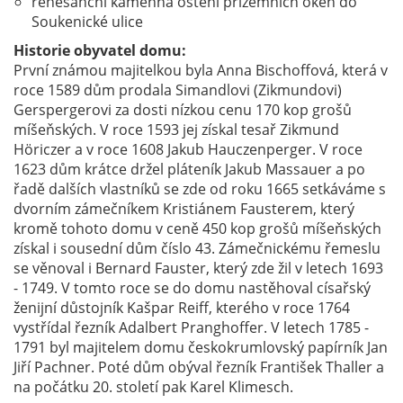
renesanční kamenná ostění přízemních oken do
Soukenické ulice
Historie obyvatel domu:
První známou majitelkou byla Anna Bischoffová, která v
roce 1589 dům prodala Simandlovi (Zikmundovi)
Gerspergerovi za dosti nízkou cenu 170 kop grošů
míšeňských. V roce 1593 jej získal tesař Zikmund
Höriczer a v roce 1608 Jakub Hauczenperger. V roce
1623 dům krátce držel pláteník Jakub Massauer a po
řadě dalších vlastníků se zde od roku 1665 setkáváme s
dvorním zámečníkem Kristiánem Fausterem, který
kromě tohoto domu v ceně 450 kop grošů míšeňských
získal i sousední dům číslo 43. Zámečnickému řemeslu
se věnoval i Bernard Fauster, který zde žil v letech 1693
- 1749. V tomto roce se do domu nastěhoval císařský
ženijní důstojník Kašpar Reiff, kterého v roce 1764
vystřídal řezník Adalbert Pranghoffer. V letech 1785 -
1791 byl majitelem domu českokrumlovský papírník Jan
Jiří Pachner. Poté dům obýval řezník František Thaller a
na počátku 20. století pak Karel Klimesch.