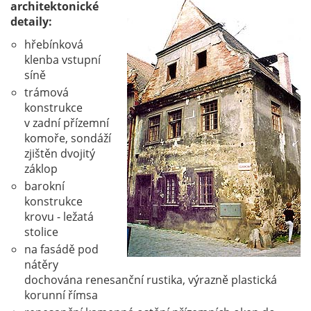
architektonické
detaily:
hřebínková
klenba vstupní
síně
trámová
konstrukce
v zadní přízemní
komoře, sondáží
zjištěn dvojitý
záklop
barokní
konstrukce
krovu - ležatá
stolice
na fasádě pod
nátěry
dochována renesanční rustika, výrazně plastická
korunní římsa