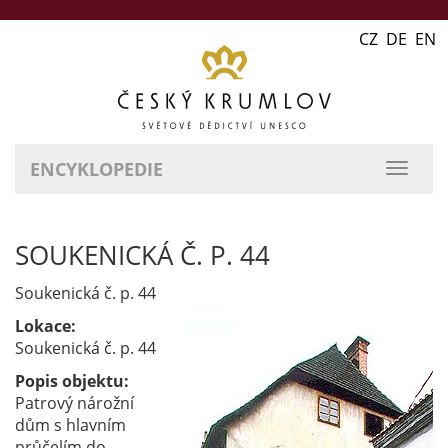
CZ DE EN
ENCYKLOPEDIE
přepn
naviga
SOUKENICKÁ Č. P. 44
Soukenická č. p. 44
Lokace:
Soukenická č. p. 44
Popis objektu:
Patrový nárožní
dům s hlavním
průčelím do