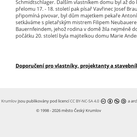
Schmidtschlager. Dalším vlastníkem domu byl až do ko
přelomu 17. - 18. století pak písař Vavřinec Josef Br
připomíná pivovar, byl dům majetkem pekaře Antonín
setkáváme s pletařským mistrem Filipem Neubauerem
Bauernfeindem, jehož rodina v domě žila nejméně do čt
počátku 20. století byla majitelkou domu Marie Ander
Doporučení pro vlastníky, projektanty a stavební
ý Krumlov
jsou publikovány pod licencí
CC BY-NC-SA 4.0
a arc
© 1998 - 2026 město Český Krumlov