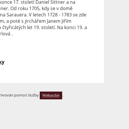
nce 17. století Daniel Sittner a na
auner. Od roku 1705, kdy se v domě
a Sarauera. V letech 1728 - 1783 se zde
, a poté s jirchářem Janem Jiřím
yřicátých let 19. století. Na konci 19. a
lová .
ky
hivován pomocí služby
.