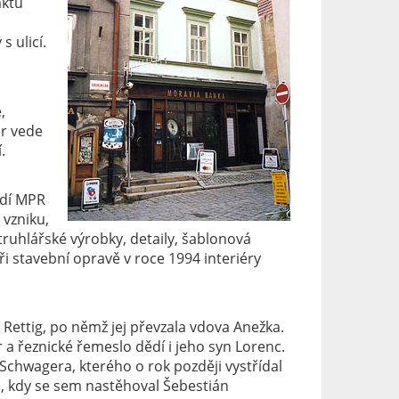
aktu
s ulicí.
,
er vede
.
edí MPR
vzniku,
uhlářské výrobky, detaily, šablonová
i stavební opravě v roce 1994 interiéry
ettig, po němž jej převzala vdova Anežka.
a řeznické řemeslo dědí i jeho syn Lorenc.
chwagera, kterého o rok později vystřídal
, kdy se sem nastěhoval Šebestián