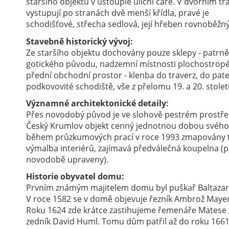
staršího objektu v ustouplé uliční čáře. V dvorním tr
vystupují po stranách dvě menší křídla, pravé je
schodišťové, střecha sedlová, její hřeben rovnoběžný 
Stavebně historický vývoj:
Ze staršího objektu dochovány pouze sklepy - patrně
gotického původu, nadzemní místnosti plochostropé
přední obchodní prostor - klenba do traverz, do pat
podkovovité schodiště, vše z přelomu 19. a 20. století
Významné architektonické detaily:
Přes novodobý původ je ve slohově pestrém prostř
Český Krumlov objekt cenný jednotnou dobou svého 
během průzkumových prací v roce 1993 zmapovány tr
výmalba interiérů, zajímavá předválečná koupelna (př
novodobě upraveny).
Historie obyvatel domu:
Prvním známým majitelem domu byl puškař Baltazar R
V roce 1582 se v domě objevuje řezník Ambrož Mayer 
Roku 1624 zde krátce zastihujeme řemenáře Matese S
zedník David Huml. Tomu dům patřil až do roku 1661