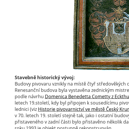
Stavebně historický vývoj:
Budovy pivovaru vznikly na místě čtyř středověkých d
Renesanční budova byla vystavěna zednickým mistr
podle návrhu
Domenica Benedetta Cometty z Eckth
letech 19.století, kdy byl připojen k sousedícímu pi
lednici (viz
Historie pivovarnictví ve městě Český Kru
v 70. letech 19. století stejně tak, jako i ostatní bu
přistaveného v zadní části bylo přistavěno několik d
roku 1993 je objekt postupně rekonstruován.