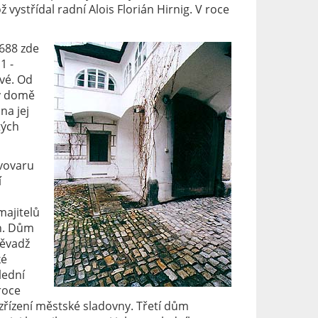
ož vystřídal radní Alois Florián Hirnig. V roce
688 zde
1 -
vé. Od
 v domě
na jej
tých
ivovaru
í
majitelů
en. Dům
něvadž
ké
lední
roce
řízení městské sladovny. Třetí dům