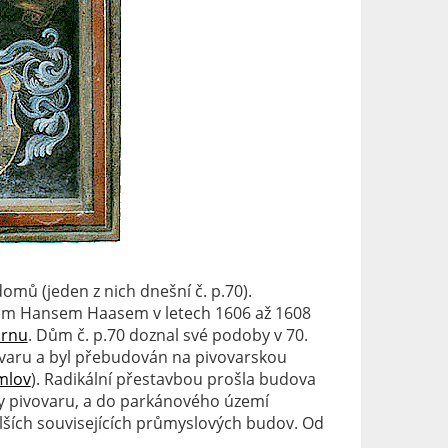
omů (jeden z nich dnešní č. p.70).
em Hansem Haasem v letech 1606 až 1608
urnu
. Dům č. p.70 doznal své podoby v 70.
vovaru a byl přebudován na pivovarskou
mlov
). Radikální přestavbou prošla budova
dovy pivovaru, a do parkánového území
alších souvisejících průmyslových budov. Od