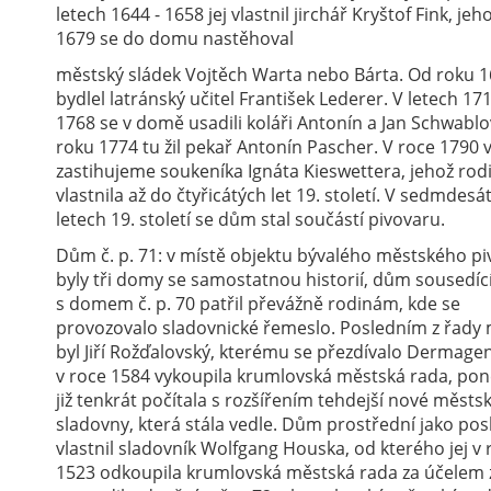
letech 1644 - 1658 jej vlastnil jirchář Kryštof Fink, jeh
1679 se do domu nastěhoval
městský sládek Vojtěch Warta nebo Bárta. Od roku 1
bydlel latránský učitel František Lederer. V letech 171
1768 se v domě usadili koláři Antonín a Jan Schwablo
roku 1774 tu žil pekař Antonín Pascher. V roce 1790
zastihujeme soukeníka Ignáta Kieswettera, jehož rodi
vlastnila až do čtyřicátých let 19. století. V sedmdesá
letech 19. století se dům stal součástí pivovaru.
Dům č. p. 71: v místě objektu bývalého městského p
byly tři domy se samostatnou historií, dům sousedíc
s domem č. p. 70 patřil převážně rodinám, kde se
provozovalo sladovnické řemeslo. Posledním z řady 
byl Jiří Rožďalovský, kterému se přezdívalo Dermag
v roce 1584 vykoupila krumlovská městská rada, po
již tenkrát počítala s rozšířením tehdejší nové městs
sladovny, která stála vedle. Dům prostřední jako pos
vlastnil sladovník Wolfgang Houska, od kterého jej v 
1523 odkoupila krumlovská městská rada za účelem z