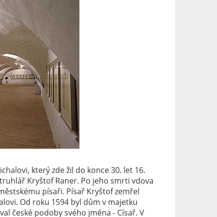
chalovi, který zde žil do konce 30. let 16.
em truhlář Kryštof Raner. Po jeho smrti vdova
městskému písaři. Písař Kryštof zemřel
lovi. Od roku 1594 byl dům v majetku
val české podoby svého jména - Císař. V