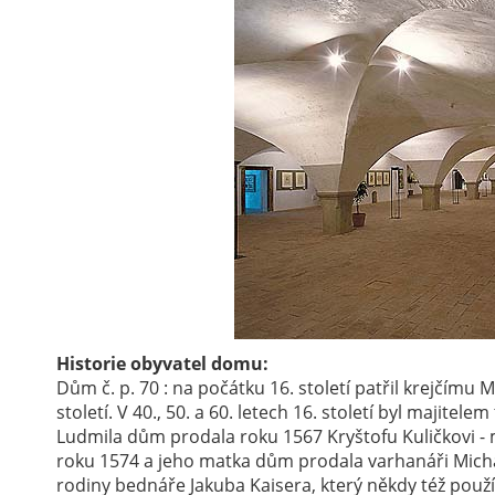
Historie obyvatel domu:
Dům č. p. 70 : na počátku 16. století patřil krejčímu Mi
století. V 40., 50. a 60. letech 16. století byl majitel
Ludmila dům prodala roku 1567 Kryštofu Kuličkovi - 
roku 1574 a jeho matka dům prodala varhanáři Micha
rodiny bednáře Jakuba Kaisera, který někdy též použí