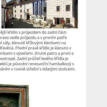
ější křídlo s průjezdem do zadní části
pravo vedle průjezdu a v prvním patře
í sály, klenuté křížovými klenbami na
řevěná. Přední pravé křídlo je klenuto v
lenbami s výsečemi. Druhé patro a první a
ostropé. Zadní průčelí levého křídla je
ektů je původní renesanční hambalkový s
ním v rovině střešní s ležatými stolicemi.