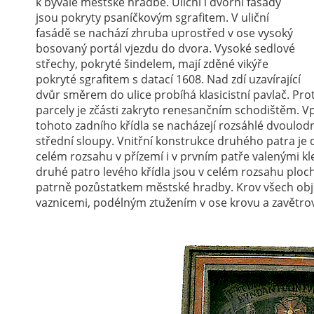
k bývalé městské hradbě. Uliční i dvorní fasády
jsou pokryty psaníčkovým sgrafitem. V uliční
fasádě se nachází zhruba uprostřed v ose vysoký
bosovaný portál vjezdu do dvora. Vysoké sedlové
střechy, pokryté šindelem, mají zděné vikýře
pokryté sgrafitem s datací 1608. Nad zdí uzavírající
dvůr směrem do ulice probíhá klasicistní pavlač. Prot
parcely je zčásti zakryto renesančním schodištěm. V
tohoto zadního křídla se nacházejí rozsáhlé dvoulodn
střední sloupy. Vnitřní konstrukce druhého patra je d
celém rozsahu v přízemí i v prvním patře valenými k
druhé patro levého křídla jsou v celém rozsahu ploch
patrně pozůstatkem městské hradby. Krov všech obj
vaznicemi, podélným ztužením v ose krovu a zavětrová