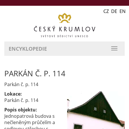
CZ DE EN
ENCYKLOPEDIE
přepn
naviga
PARKÁN Č. P. 114
Parkán č. p. 114
Lokace:
Parkán č. p. 114
Popis objektu:
Jednopatrová budova s
nečleněným průčelím a
sedlovou střechou s