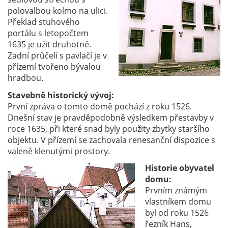
polovalbou kolmo na ulici.
Překlad stuhového
portálu s letopočtem
1635 je užit druhotně.
Zadní průčelí s pavlačí je v
přízemí tvořeno bývalou
hradbou.
Stavebně historický vývoj:
První zpráva o tomto domě pochází z roku 1526.
Dnešní stav je pravděpodobně výsledkem přestavby v
roce 1635, při které snad byly použity zbytky staršího
objektu. V přízemí se zachovala renesanční dispozice s
valeně klenutými prostory.
Historie obyvatel
domu:
Prvním známým
vlastníkem domu
byl od roku 1526
řezník Hans,