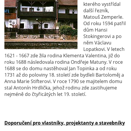
kterého vystřídal
další řezník,
Matouš Zemperle.
Od roku 1594 patřil
dům Hansi
Stokingerovi a po
něm Václavu
Lopatkovi. V letech
1621 - 1667 zde žila rodina Klementa Valentina, již do
roku 1688 následovala rodina Ondřeje Matuny. V roce
1688 se do domu nastěhoval Jan Topinka a od roku
1731 až do poloviny 18. století zde bydleli Bartoloměj a
Anna Marie Stifterovi. V roce 1790 se majitelem domu
stal Antonín Hrdlička, jehož rodinu zde zastihujeme
nejméně do čtyřicátých let 19. století.
Doporučení pro vlastníky, projektanty a stavebníky