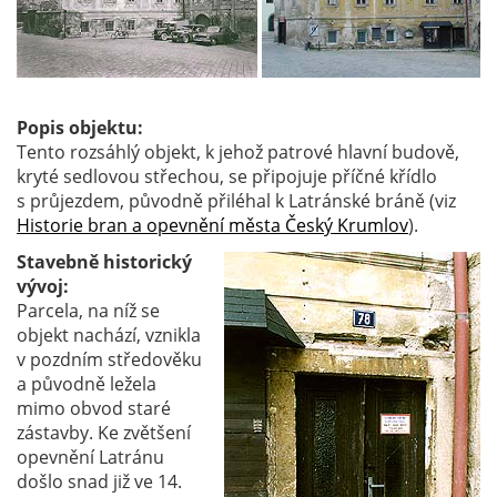
Popis objektu:
Tento rozsáhlý objekt, k jehož patrové hlavní budově,
kryté sedlovou střechou, se připojuje příčné křídlo
s průjezdem, původně přiléhal k Latránské bráně (viz
Historie bran a opevnění města Český Krumlov
).
Stavebně historický
vývoj:
Parcela, na níž se
objekt nachází, vznikla
v pozdním středověku
a původně ležela
mimo obvod staré
zástavby. Ke zvětšení
opevnění Latránu
došlo snad již ve 14.