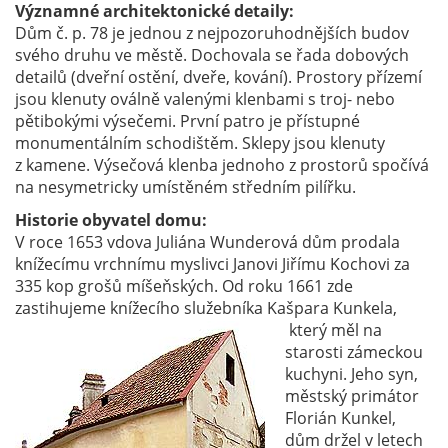
Významné architektonické detaily:
Dům č. p. 78 je jednou z nejpozoruhodnějších budov
svého druhu ve městě. Dochovala se řada dobových
detailů (dveřní ostění, dveře, kování). Prostory přízemí
jsou klenuty oválně valenými klenbami s troj- nebo
pětibokými výsečemi. První patro je přístupné
monumentálním schodištěm. Sklepy jsou klenuty
z kamene. Výsečová klenba jednoho z prostorů spočívá
na nesymetricky umístěném středním pilířku.
Historie obyvatel domu:
V roce 1653 vdova Juliána Wunderová dům prodala
knížecímu vrchnímu myslivci Janovi Jiřímu Kochovi za
335 kop grošů míšeňských. Od roku 1661 zde
zastihujeme knížecího služebníka Kašpara Kunkela,
který měl na
starosti zámeckou
kuchyni. Jeho syn,
městský primátor
Florián Kunkel,
dům držel v letech