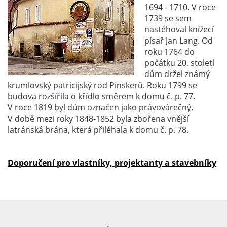
1694 - 1710. V roce
1739 se sem
nastěhoval knížecí
písař Jan Lang. Od
roku 1764 do
počátku 20. století
dům držel známý
krumlovský patricijský rod Pinskerů. Roku 1799 se
budova rozšířila o křídlo směrem k domu č. p. 77.
V roce 1819 byl dům označen jako právovárečný.
V době mezi roky 1848-1852 byla zbořena vnější
latránská brána, která přiléhala k domu č. p. 78.
Doporučení pro vlastníky, projektanty a stavebníky