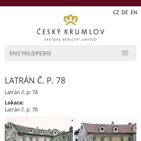
CZ DE EN
ENCYKLOPEDIE
přepn
naviga
LATRÁN Č. P. 78
Latrán č. p. 78
Lokace:
Latrán č. p. 78