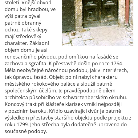
století. Vnější obvod
domu byl hradbou, ve
výši patra býval
patrně obranný
ochoz. Také sklepy
mají středověký
charakter. Základní
objem domu je asi
renesančního původu, pod omítkou na fasádě se
zachovala sgrafita. K přestavbě došlo po roce 1764.
Měla neobyčejně náročnou podobu, jak v interiérech,
tak úpravou fasád. Objekt po ní nabyl charakteru
městského rokokového paláce a sloužil patrně
společenským účelům. Je pravděpodobně dílem
architekta působícího ve schwarzenberském okruhu.
Koncový trakt při klášteře klarisek vznikl nejpozději
v pozdním baroku. Křídlo uzavírající dvůr je patrně
výsledkem přestavby staršího objektu podle projektu z
roku 1799. Jeho střecha byla dodatečně upravena do
současné podoby.