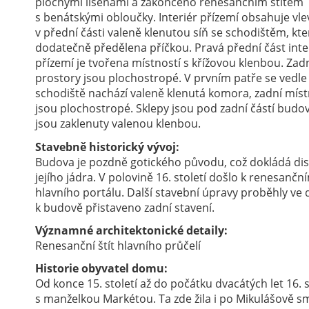
plochými lisenami a zakončeno renesančním štítem
s benátskými obloučky. Interiér přízemí obsahuje vle
v přední části valeně klenutou síň se schodištěm, kte
dodatečně předělena příčkou. Pravá přední část inte
přízemí je tvořena místností s křížovou klenbou. Zad
prostory jsou plochostropé. V prvním patře se vedle
schodiště nachází valeně klenutá komora, zadní míst
jsou plochostropé. Sklepy jsou pod zadní částí budov
jsou zaklenuty valenou klenbou.
Stavebně historický vývoj:
Budova je pozdně gotického původu, což dokládá dis
jejího jádra. V polovině 16. století došlo k renesančn
hlavního portálu. Další stavební úpravy proběhly ve d
k budově přistaveno zadní stavení.
Významné architektonické detaily:
Renesanční štít hlavního průčelí
Historie obyvatel domu:
Od konce 15. století až do počátku dvacátých let 16. s
s manželkou Markétou. Ta zde žila i po Mikulášově 