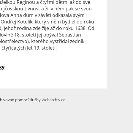
anželkou Reginou a čtyřmi dětmi až do své
rejčovskou živnost a žil v něm pak se svou
dova Anna dům v závěti odkázala svým
 Ondřej Kotelík, který v něm bydlel do roku
 jehož rodina zde žije až do roku 1638. Od
vině 18. století jej obýval Sebastian
ělostřelectvo), kterého vystřídal zedník
yřicátých let 19. století.
ky
hivován pomocí služby
Webarchiv.cz
.