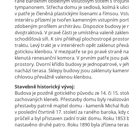
raně barokním obdélným volutovým štítem s trojúh
tympanonem. Střecha domu je sedlová, kolmá k ulici
v patře je členěná plastickými lisenami a římsou. Vs
interiéru přízemí je tvořen kamenným vstupním por
zdobeným profilem architrávu. Dispozice budovy je 
dvojtraktová. V pravé části je umístěna valeně zakle
schodišťová síň. K síni přiléhají plochostropé prosto
traktu. Levý trakt je v interiérech opět zaklenut pře
gotickou klenbou. V mezipatře se po pravé straně na
klenutá renesanční komora. V prvním patře jsou pa
prostory. Dvorní křídlo budovy je jednopatrové, v jeh
nachází terasa. Sklepy budovy jsou zaklenuty kamen
cihlovou převážně valenou klenbou.
Stavebně historický vývoj:
Budova je pozdně gotického původu ze 14. či 15. stolet
zachovaných kleneb. Přestavby domu byly realizován
přestavby patrně majitel domu - kameník Michal Ru
v poslední čtvrtině 17. století za raného baroka, kdy
průčelí a byl přistaven zadní trakt domu. Roku 1853 b
nastavěno druhé patro. Roku 1890 byla zřízena tera