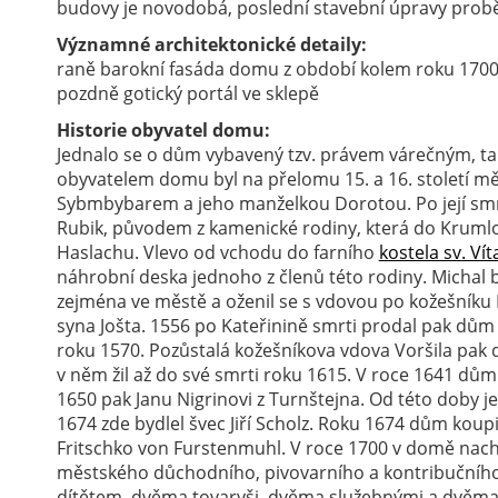
budovy je novodobá, poslední stavební úpravy proběh
Významné architektonické detaily:
raně barokní fasáda domu z období kolem roku 1700 r
pozdně gotický portál ve sklepě
Historie obyvatel domu:
Jednalo se o dům vybavený tzv. právem várečným, ta
obyvatelem domu byl na přelomu 15. a 16. století měš
Sybmbybarem a jeho manželkou Dorotou. Po její smr
Rubik, původem z kamenické rodiny, která do Krumlo
Haslachu. Vlevo od vchodu do farního
kostela sv. Ví
náhrobní deska jednoho z členů této rodiny. Michal
zejména ve městě a oženil se s vdovou po kožešníku K
syna Jošta. 1556 po Kateřinině smrti prodal pak dům
roku 1570. Pozůstalá kožešníkova vdova Voršila pak
v něm žil až do své smrti roku 1615. V roce 1641 dům
1650 pak Janu Nigrinovi z Turnštejna. Od této doby j
1674 zde bydlel švec Jiří Scholz. Roku 1674 dům koupi
Fritschko von Furstenmuhl. V roce 1700 v domě nac
městského důchodního, pivovarního a kontribučního
dítětem, dvěma tovaryši, dvěma služebnými a dvěma d