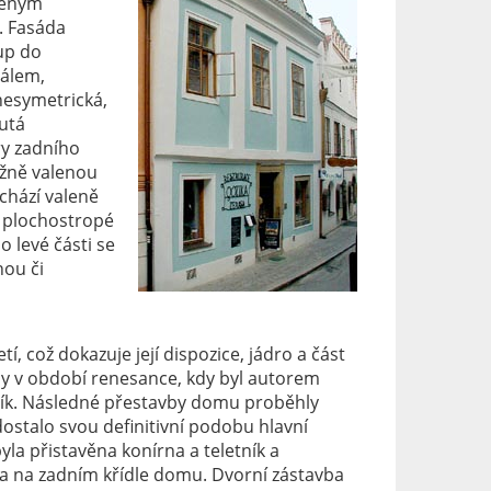
leným
. Fasáda
tup do
tálem,
nesymetrická,
nutá
ry zadního
vážně valenou
chází valeně
k plochostropé
o levé části se
nou či
í, což dokazuje její dispozice, jádro a část
y v období renesance, kdy byl autorem
bík. Následné přestavby domu proběhly
 dostalo svou definitivní podobu hlavní
yla přistavěna konírna a teletník a
sa na zadním křídle domu. Dvorní zástavba