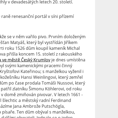
ly v devadesátých letech 20. století.
aně renesanční portál v síni přízemí
kže se v něm vařilo pivo. Prvním doloženým
ťan Matyáš, který byl vystřídán Jiříkem
ti roku 1526 dům koupil kameník Michal
va přišla koncem 15. století z rakouského
ta ve městě Český Krumlov
je dnes umístěna
 byl svými kamenickými pracemi činný
ryštofovi Kateřinou; s manželkou vyženil i
 kožešníku Hansi Weinlingovi, který zemřel
 dům po čase prodala Tomáši Nussovi, který
 patřil zlatníku Šimonu Köhlerovi, od roku
e v domě zmiňován pivovar. V letech 1661 -
l šlechtic a městský radní Ferdinand
házíme Jana Ambrože Putschögla,
 písaře. Ten dům obýval s manželkou,
alšími obyvateli. Jednalo se o jeden