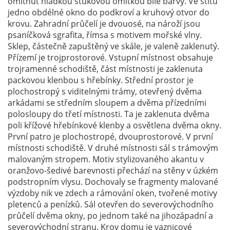
omítnut hladkou štukovou omítkou bílé barvy. Ve štítu
jedno obdélné okno do podkroví a kruhový otvor do
krovu. Zahradní průčelí je dvouosé, na nároží jsou
psaníčková sgrafita, římsa s motivem mořské vlny.
Sklep, částečně zapuštěný ve skále, je valeně zaklenutý.
Přízemí je trojprostorové. Vstupní místnost obsahuje
trojramenné schodiště, část místnosti je zaklenuta
packovou klenbou s hřebínky. Střední prostor je
plochostropý s viditelnými trámy, otevřený dvěma
arkádami se středním sloupem a dvěma přízedními
polosloupy do třetí místnosti. Ta je zaklenuta dvěma
poli křížové hřebínkové klenby a osvětlena dvěma okny.
První patro je plochostropé, dvouprostorové. V první
místnosti schodiště. V druhé místnosti sál s trámovým
malovaným stropem. Motiv stylizovaného akantu v
oranžovo-šedivé barevnosti přechází na stěny v úzkém
podstropním vlysu. Dochovaly se fragmenty malované
výzdoby nik ve zdech a rámování oken, tvořené motivy
pletenců a penízků. Sál otevřen do severovýchodního
průčelí dvěma okny, po jednom také na jihozápadní a
severovýchodní stranu. Krov domu je vaznicové