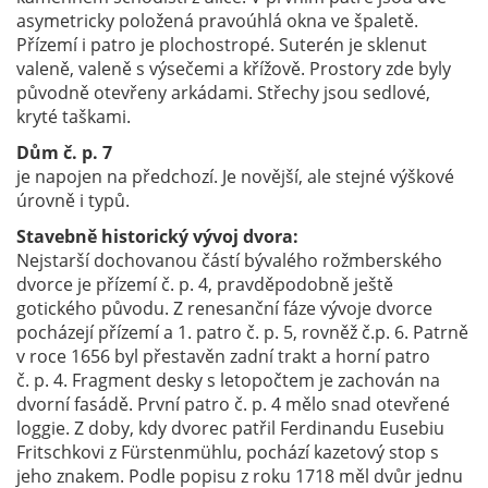
asymetricky položená pravoúhlá okna ve špaletě.
Přízemí i patro je plochostropé. Suterén je sklenut
valeně, valeně s výsečemi a křížově. Prostory zde byly
původně otevřeny arkádami. Střechy jsou sedlové,
kryté taškami.
Dům č. p. 7
je napojen na předchozí. Je novější, ale stejné výškové
úrovně i typů.
Stavebně historický vývoj dvora:
Nejstarší dochovanou částí bývalého rožmberského
dvorce je přízemí č. p. 4, pravděpodobně ještě
gotického původu. Z renesanční fáze vývoje dvorce
pocházejí přízemí a 1. patro č. p. 5, rovněž č.p. 6. Patrně
v roce 1656 byl přestavěn zadní trakt a horní patro
č. p. 4. Fragment desky s letopočtem je zachován na
dvorní fasádě. První patro č. p. 4 mělo snad otevřené
loggie. Z doby, kdy dvorec patřil Ferdinandu Eusebiu
Fritschkovi z Fürstenmühlu, pochází kazetový stop s
jeho znakem. Podle popisu z roku 1718 měl dvůr jednu