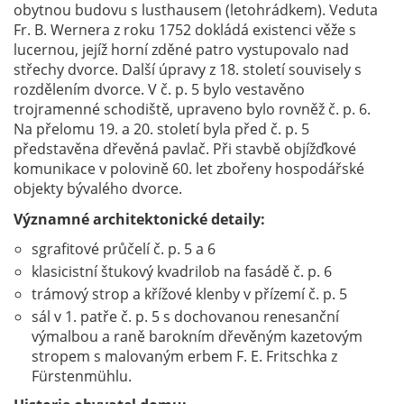
obytnou budovu s lusthausem (letohrádkem). Veduta
Fr. B. Wernera z roku 1752 dokládá existenci věže s
lucernou, jejíž horní zděné patro vystupovalo nad
střechy dvorce. Další úpravy z 18. století souvisely s
rozdělením dvorce. V č. p. 5 bylo vestavěno
trojramenné schodiště, upraveno bylo rovněž č. p. 6.
Na přelomu 19. a 20. století byla před č. p. 5
představěna dřevěná pavlač. Při stavbě objížďkové
komunikace v polovině 60. let zbořeny hospodářské
objekty bývalého dvorce.
Významné architektonické detaily:
sgrafitové průčelí č. p. 5 a 6
klasicistní štukový kvadrilob na fasádě č. p. 6
trámový strop a křížové klenby v přízemí č. p. 5
sál v 1. patře č. p. 5 s dochovanou renesanční
výmalbou a raně barokním dřevěným kazetovým
stropem s malovaným erbem F. E. Fritschka z
Fürstenmühlu.