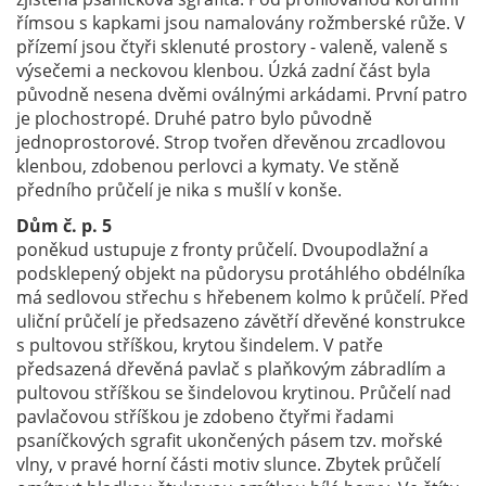
římsou s kapkami jsou namalovány rožmberské růže. V
přízemí jsou čtyři sklenuté prostory - valeně, valeně s
výsečemi a neckovou klenbou. Úzká zadní část byla
původně nesena dvěmi oválnými arkádami. První patro
je plochostropé. Druhé patro bylo původně
jednoprostorové. Strop tvořen dřevěnou zrcadlovou
klenbou, zdobenou perlovci a kymaty. Ve stěně
předního průčelí je nika s mušlí v konše.
Dům č. p. 5
poněkud ustupuje z fronty průčelí. Dvoupodlažní a
podsklepený objekt na půdorysu protáhlého obdélníka
má sedlovou střechu s hřebenem kolmo k průčelí. Před
uliční průčelí je předsazeno závětří dřevěné konstrukce
s pultovou stříškou, krytou šindelem. V patře
předsazená dřevěná pavlač s plaňkovým zábradlím a
pultovou stříškou se šindelovou krytinou. Průčelí nad
pavlačovou stříškou je zdobeno čtyřmi řadami
psaníčkových sgrafit ukončených pásem tzv. mořské
vlny, v pravé horní části motiv slunce. Zbytek průčelí