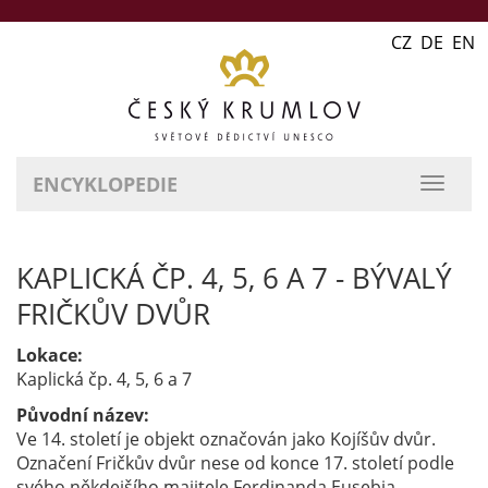
CZ DE EN
ENCYKLOPEDIE
přepn
naviga
KAPLICKÁ ČP. 4, 5, 6 A 7 - BÝVALÝ
FRIČKŮV DVŮR
Lokace:
Kaplická čp. 4, 5, 6 a 7
Původní název:
Ve 14. století je objekt označován jako Kojíšův dvůr.
Označení Fričkův dvůr nese od konce 17. století podle
svého někdejšího majitele Ferdinanda Eusebia