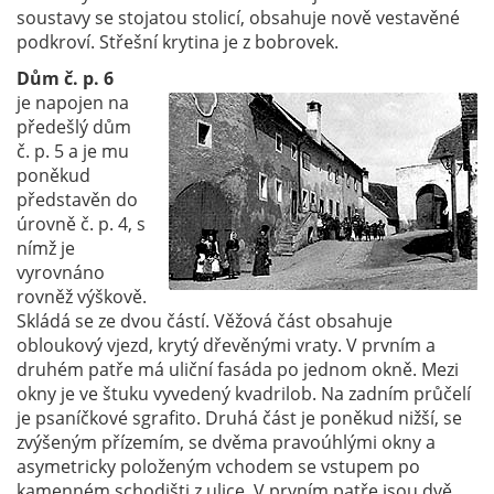
soustavy se stojatou stolicí, obsahuje nově vestavěné
podkroví. Střešní krytina je z bobrovek.
Dům č. p. 6
je napojen na
předešlý dům
č. p. 5 a je mu
poněkud
představěn do
úrovně č. p. 4, s
nímž je
vyrovnáno
rovněž výškově.
Skládá se ze dvou částí. Věžová část obsahuje
obloukový vjezd, krytý dřevěnými vraty. V prvním a
druhém patře má uliční fasáda po jednom okně. Mezi
okny je ve štuku vyvedený kvadrilob. Na zadním průčelí
je psaníčkové sgrafito. Druhá část je poněkud nižší, se
zvýšeným přízemím, se dvěma pravoúhlými okny a
asymetricky položeným vchodem se vstupem po
kamenném schodišti z ulice. V prvním patře jsou dvě