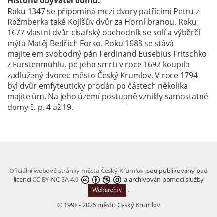
Historie obyvatel domu:
Roku 1347 se připomíná mezi dvory patřícími Petru z
Rožmberka také Kojíšův dvůr za Horní branou. Roku
1677 vlastní dvůr císařský obchodník se solí a výběrčí
mýta Matěj Bedřich Forko. Roku 1688 se stává
majitelem svobodný pán Ferdinand Eusebius Fritschko
z Fürstenmühlu, po jeho smrti v roce 1692 koupilo
zadlužený dvorec město Český Krumlov. V roce 1794
byl dvůr emfyteuticky prodán po částech několika
majitelům. Na jeho území postupně vznikly samostatné
domy č. p. 4 až 19.
Oficiální webové stránky města Český Krumlov
jsou publikovány pod
licencí
CC BY-NC-SA 4.0
a archivován pomocí služby
.
© 1998 - 2026 město Český Krumlov