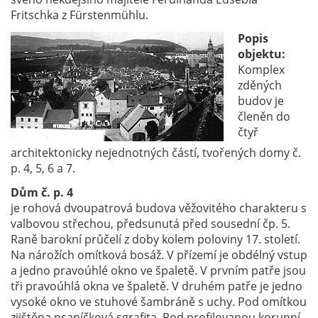
Fritschka z Fürstenmühlu.
Popis
objektu:
Komplex
zděných
budov je
členěn do
čtyř
architektonicky nejednotných částí, tvořených domy č.
p. 4, 5, 6 a 7.
Dům č. p. 4
je rohová dvoupatrová budova věžovitého charakteru s
valbovou střechou, předsunutá před sousední čp. 5.
Raně barokní průčelí z doby kolem poloviny 17. století.
Na nárožích omítková bosáž. V přízemí je obdélný vstup
a jedno pravoúhlé okno ve špaletě. V prvním patře jsou
tři pravoúhlá okna ve špaletě. V druhém patře je jedno
vysoké okno ve stuhové šambráně s uchy. Pod omítkou
zjištěna psaníčková sgrafita. Pod profilovanou korunní